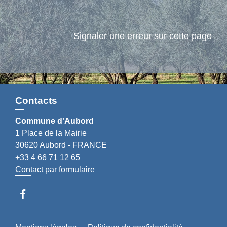
Signaler une erreur sur cette page
Contacts
Commune d'Aubord
1 Place de la Mairie
30620 Aubord - FRANCE
+33 4 66 71 12 65
Contact par formulaire