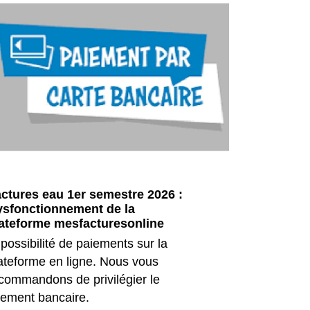
ctures eau 1er semestre 2026 :
INFORMA
sfonctionnement de la
ARRETE 
ateforme mesfacturesonline
JUILLET 
possibilité de paiements sur la
Information
ateforme en ligne. Nous vous
préfectoral
commandons de privilégier le
sur la sèc
rement bancaire.