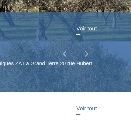
Voir tout
chevron_left
chevron_right
Previous
Next
chniques ZA La Grand Terre 20 rue Hubert
Voir tout