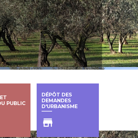
DÉPÔT DES
 ET
DEMANDES
DU PUBLIC
D'URBANISME
store