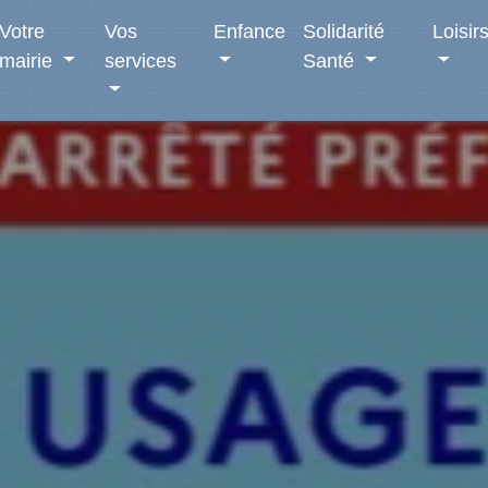
Votre
Vos
Enfance
Solidarité
Loisir
mairie
services
Santé