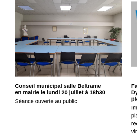
Conseil municipal salle Beltrame
Fa
en mairie le lundi 20 juillet à 18h30
Dy
pl
Séance ouverte au public
Im
pl
re
vi