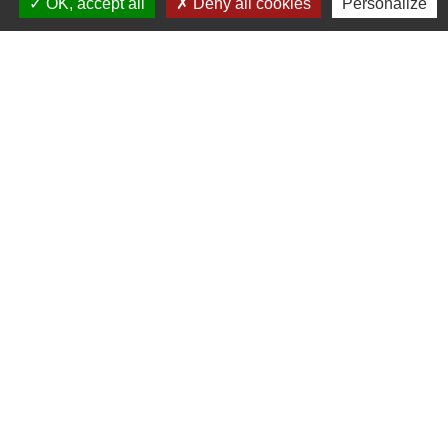
OK, accept all
Deny all cookies
Personalize
© OpenStreetMap
Leaflet
Contacts
Commune d'Aubord
1 Place de la Mairie
30620 Aubord - FRANCE
+33 4 66 71 12 65
Contact par formulaire