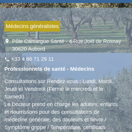
Médecins généralistes
location_on
Pôle Camargue Santé - 4 Rue Joël de Rosnay
30620 Aubord
+33 4 66 71 29 11
phone
Professionnels de santé - Médecins
Consultations sur Rendez-vous : Lundi, Mardi,
Jeudi et Vendredi (Fermé le mercredi et le
Samedi)
Le Docteur prend en charge les adultes, enfants
et nourrissons pour des consultations de
médecine générale, des douleurs et fièvre /
Symptôme grippe / Température, certificats