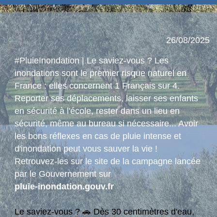
26/08/2025
#PluieInondation | Le saviez-vous ? Les
inondations sont le premier risque naturel en
France : elles concernent 1 Français sur 4.
Reporter ses déplacements, laisser ses enfants
en sécurité à l'école, rester dans un lieu en
sécurité, même au bureau si nécessaire... Avoir
les bons réflexes en cas de pluie intense et
d'inondation peut vous sauver la vie !
Retrouvez-les sur le site de la campagne lancée
par le Gouvernement sur
pluie-inondation.gouv.fr
Le saviez-vous ? 🚗 Dès 30 centimètres d'eau,