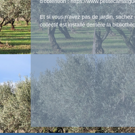
d'obtention :
https://www.petitecamargu
Et si vous n'avez pas de jardin, sache
collectif est installé derrière la biblio