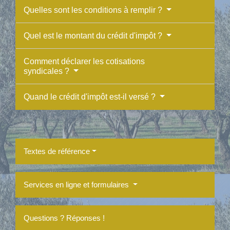
Quelles sont les conditions à remplir ?
Quel est le montant du crédit d'impôt ?
Comment déclarer les cotisations
syndicales ?
Quand le crédit d'impôt est-il versé ?
Textes de référence
Services en ligne et formulaires
Questions ? Réponses !