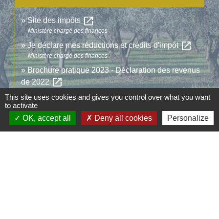
open_in_new
Site des impôts
Ministère chargé des finances
open_in_new
Je déclare mes réductions et crédits d'impôt
Ministère chargé des finances
Brochure pratique 2023 - Déclaration des revenus
open_in_new
de 2022
Ministère chargé des finances
This site uses cookies and gives you control over what you want
to activate
OK, accept all
Deny all cookies
Personalize
Signaler une erreur sur cette page
Contacts
Commune d'Aubord
1 Place de la Mairie