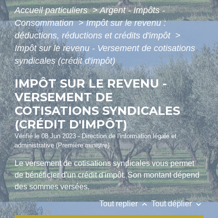
Accueil particuliers
>
Argent - Impôts -
Consommation
>
Impôt sur le revenu :
déductions, réductions et crédits d'impôt
>
Impôt sur le revenu - Versement de cotisations
syndicales (crédit d'impôt)
IMPÔT SUR LE REVENU -
VERSEMENT DE
COTISATIONS SYNDICALES
(CRÉDIT D'IMPÔT)
Vérifié le 08 Jun 2023 - Direction de l'information légale et
administrative (Première ministre)
Le versement de cotisations syndicales vous permet
de bénéficier d'un crédit d'impôt. Son montant dépend
des sommes versées.
keyboard_arrow_up
keyboard_arrow_down
Tout replier
Tout déplier