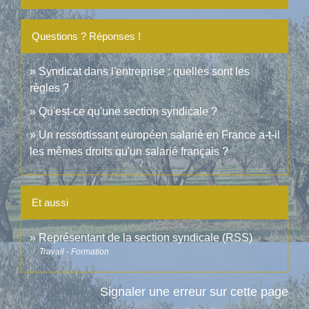
Questions ? Réponses !
Syndicat dans l'entreprise : quelles sont les
règles ?
Qu'est-ce qu'une section syndicale ?
Un ressortissant européen salarié en France a-t-il
les mêmes droits qu'un salarié français ?
Et aussi
Représentant de la section syndicale (RSS)
Travail - Formation
Signaler une erreur sur cette page