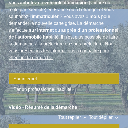
Vous
achetez
un
véhicule d'occasion
(voiture ou
moto par exemple) en France ou à l'étranger et vous
souhaitez
l'immatriculer
? Vous avez
1 mois
pour
demander la nouvelle carte grise. La démarche
s'effectue
sur internet
ou
auprès d'un
professionnel
de l'automobile habilité
. Il n'est plus possible de faire
la démarche à la préfecture ou sous-préfecture. Nous
vous présentons les informations à connaître pour
effectuer la démarche.
Sur internet
Par un professionnel habilité
Vidéo - Résumé de la démarche
keyboard_arrow_up
keyboard_arrow_down
Tout replier
Tout déplier