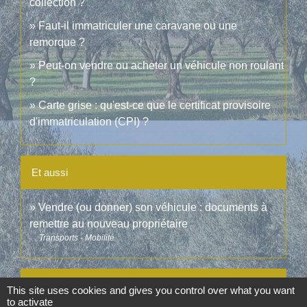
collection ?
Faut-il immatriculer une caravane ou une
remorque ?
Peut-on vendre ou acheter un véhicule non roulant
?
Carte grise : qu'est-ce que le certificat provisoire
d'immatriculation (CPI) ?
Et aussi
Vendre (ou donner) son véhicule : documents à
remettre au nouveau propriétaire
Transports - Mobilité
Pour en savoir plus
This site uses cookies and gives you control over what you want
to activate