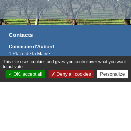
Contacts
Commune d'Aubord
1 Place de la Mairie
30620 Aubord - FRANCE
This site uses cookies and gives you control over what you want
to activate
+33 4 66 71 12 65
OK, accept all
Deny all cookies
Personalize
Contact par formulaire
Mentions légales
-
Politique de confidentialité
-
Accessibilité
-
Plan du site
-
Gestion des cookies