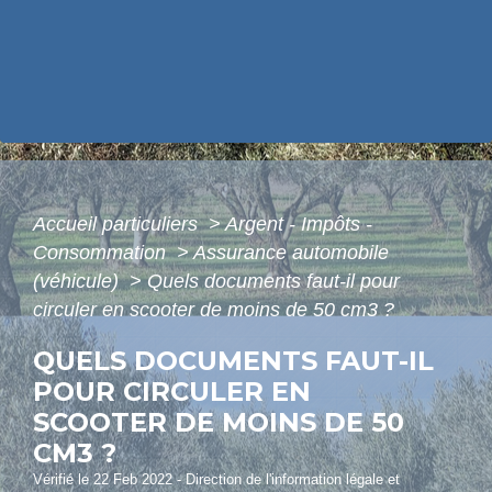
Accueil particuliers
>
Argent - Impôts -
Consommation
>
Assurance automobile
(véhicule)
>
Quels documents faut-il pour
circuler en scooter de moins de 50 cm3 ?
QUELS DOCUMENTS FAUT-IL
POUR CIRCULER EN
SCOOTER DE MOINS DE 50
CM3 ?
Vérifié le 22 Feb 2022 - Direction de l'information légale et