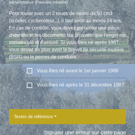
administrative (Première ministre)
Pour rouler avec un 2 roues de moins de 50 cm3
(scooter, cyclomoteur...), il faut avoir au moins 14 ans.
En cas de contrôle, vous devez présenter une pièce
d'identité et les documents qui prouvent que l'engin est
immatriculé et d'assuré. Si vous êtes né après 1987,
vous devez en plus avoir le brevet de sécurité routière
(BSR) ou le permis de conduire.
check_box_outline_blank
Vous êtes né avant le 1er janvier 1988
check_box_outline_blank
Vous êtes né après le 31 décembre 1987
Textes de référence
Signaler une erreur sur cette page