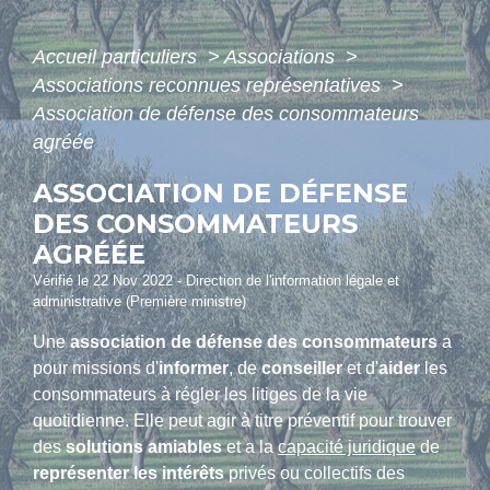
Accueil particuliers
>
Associations
>
Associations reconnues représentatives
>
Association de défense des consommateurs
agréée
ASSOCIATION DE DÉFENSE
DES CONSOMMATEURS
AGRÉÉE
Vérifié le 22 Nov 2022 - Direction de l'information légale et
administrative (Première ministre)
Une
association de défense des consommateurs
a
pour missions d'
informer
, de
conseiller
et d'
aider
les
consommateurs à régler les litiges de la vie
quotidienne
. Elle peut agir à titre préventif pour trouver
des
solutions amiables
et a la
capacité juridique
de
représenter les intérêts
privés ou collectifs des