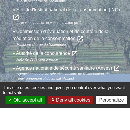
Ministère chargé de l'économie
Site de l'Institut national de la consommation (INC)
open_in_new
Institut national de la consommation (INC)
Commission d'évaluation et de contrôle de la
open_in_new
médiation de la consommation
Ministère chargé de l'économie
open_in_new
Autorité de la concurrence
Autorité de la concurrence
open_in_new
Agence nationale de sécurité sanitaire (Anses)
Agence nationale de sécurité sanitaire de l'alimentation, de
l'environnement et du travail (Anses)
open_in_new
Qu'est-ce que l'action de groupe ?
This site uses cookies and gives you control over what you want
to activate
Ministère chargé de l'économie
OK, accept all
Deny all cookies
Personalize
Signaler une erreur sur cette page