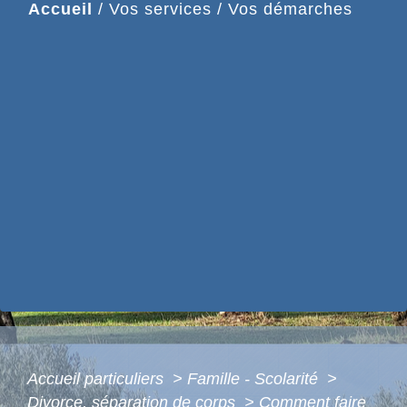
Accueil
/
Vos services
/
Vos démarches
Accueil particuliers
>
Famille - Scolarité
>
Divorce, séparation de corps
>
Comment faire