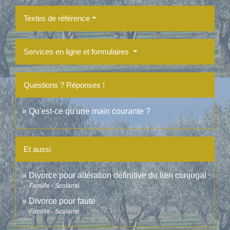
Textes de référence
Services en ligne et formulaires
Questions ? Réponses !
Qu'est-ce qu'une main courante ?
Et aussi
Divorce pour altération définitive du lien conjugal
Famille - Scolarité
Divorce pour faute
Famille - Scolarité