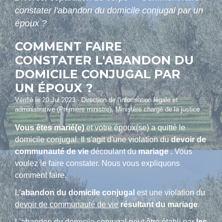
constater l'abandon du domicile conjugal par un
époux ?
COMMENT FAIRE
CONSTATER L'ABANDON DU
DOMICILE CONJUGAL PAR
UN ÉPOUX ?
Vérifié le 20 Jul 2023 - Direction de l'information légale et
administrative (Première ministre), Ministère chargé de la justice
Vous êtes marié(e)
et votre époux(se) a quitté le
domicile conjugal. Il s'agit d'une violation du
devoir de
communauté de vie
découlant du
mariage .
Vous
voulez le faire constater. Nous vous expliquons
comment faire.
L'
abandon du domicile conjugal
est une violation du
devoir de communauté de vie
résultant du mariage
.
L'abandon du domicile conjugal
peut être établi par
les