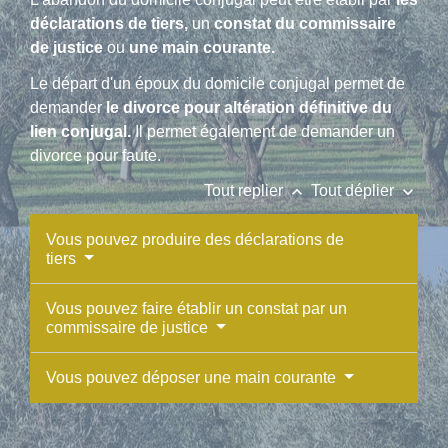
déclarations de tiers,
un
constat du commissaire
de justice
ou
une main courante.
Le départ d'un époux du domicile conjugal permet de
demander
le divorce pour altération définitive du
lien conjugal.
Il permet également de demander un
divorce pour faute.
keyboard_arrow_up
keyboard_arrow_down
Tout replier
Tout déplier
Vous pouvez produire des déclarations de
tiers
Vous pouvez faire établir un constat par un
commissaire de justice
Vous pouvez déposer une main courante