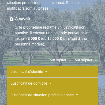
situation professionnelle, revenus). Seuls certains
justificatifs sont autorisés.
À savoir
info
Si le propriétaire réclame un justificatif non
autorisé, il encourt une amende pouvant aller
jusqu'à
3 000 €
(ou
15 000 €
s'il s'agit d'une
personne morale).
keyboard_arrow_up
keyboard_arrow_down
Tout replier
Tout déplier
Justificatif d'identité
Justificatif de domicile
Justificatif de situation professionnelle