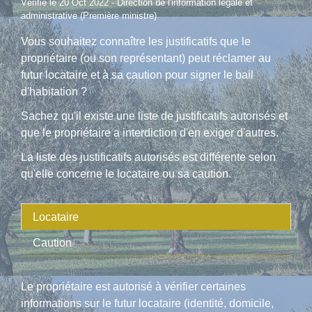
Vérifié le 20 Oct 2022 - Direction de l'information légale et
administrative (Première ministre)
Vous souhaitez connaître les justificatifs que le
propriétaire (ou son représentant) peut réclamer au
futur locataire et à sa caution pour signer le bail
d'habitation ?
Sachez qu'il existe une liste de justificatifs autorisés et
que le propriétaire a interdiction d'en exiger d'autres.
La liste des justificatifs autorisés est différente selon
qu'elle concerne le locataire ou sa caution.
Locataire
Caution
Le propriétaire est autorisé à vérifier certaines
informations sur le futur locataire (identité, domicile,