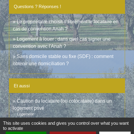
Questions ? Réponses !
Le propriétaire choisit-il librement le locataire en
cas de convention Anah ?
Logement à louer : dans quel cas signer une
convention avec l'Anah ?
Sans domicile stable ou fixe (SDF) : comment
obtenir une domiciliation ?
Et aussi
Caution du locataire (ou colocataire) dans un
logement privé
Logement
This site uses cookies and gives you control over what you want
to activate