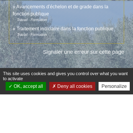
Avancements d'échelon et de grade dans la
fonction publique
Travail - Formation
Traitement indiciaire dans la fonction publique
Travail - Formation
Signaler une erreur sur cette page
This site uses cookies and gives you control over what you want
to activate
OK, accept all
Deny all cookies
Personalize
Contacts
Commune d'Aubord
1 Place de la Mairie
30620 Aubord - FRANCE
+33 4 66 71 12 65
Contact par formulaire