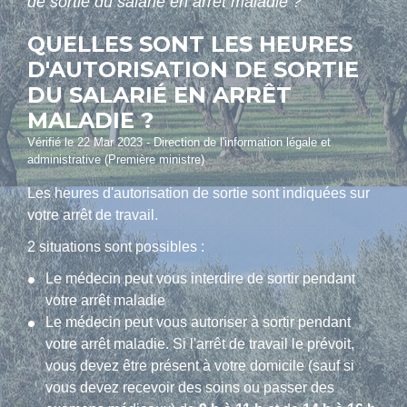
de sortie du salarié en arrêt maladie ?
QUELLES SONT LES HEURES
D'AUTORISATION DE SORTIE
DU SALARIÉ EN ARRÊT
MALADIE ?
Vérifié le 22 Mar 2023 - Direction de l'information légale et
administrative (Première ministre)
Les heures d'autorisation de sortie sont indiquées sur
votre arrêt de travail.
2 situations sont possibles :
Le médecin peut vous interdire de sortir pendant
votre arrêt maladie
Le médecin peut vous autoriser à sortir pendant
votre arrêt maladie. Si l'arrêt de travail le prévoit,
vous devez être présent à votre domicile (sauf si
vous devez recevoir des soins ou passer des