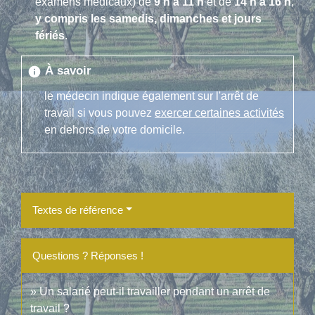
examens médicaux) de
9 h à 11 h
et de
14 h à 16 h
,
y compris les samedis, dimanches et jours
fériés
.
À savoir
info
le médecin indique également sur l'arrêt de
travail si vous pouvez
exercer certaines activités
en dehors de votre domicile.
Textes de référence
Questions ? Réponses !
Un salarié peut-il travailler pendant un arrêt de
travail ?