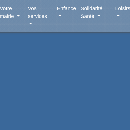
Votre
Vos
Enfance
Solidarité
Loisir
mairie
services
Santé