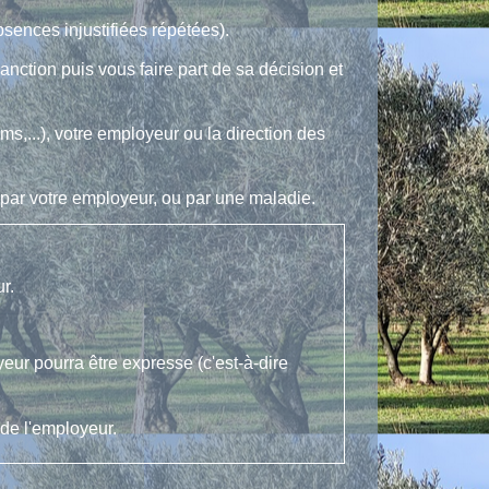
sences injustifiées répétées).
sanction puis vous faire part de sa décision et
s,...), votre employeur ou la direction des
é par votre employeur, ou par une maladie.
r.
yeur pourra être expresse (c'est-à-dire
 de l'employeur.