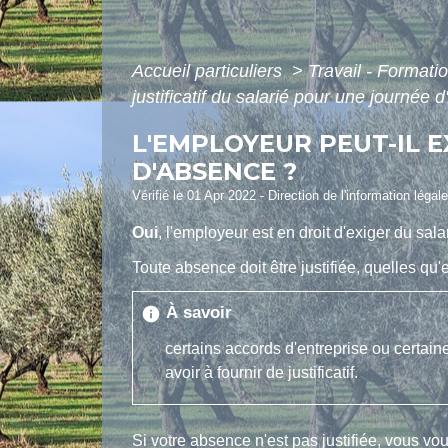
Accueil particuliers
>
Travail - Formati
justificatif du salarié pour une journée 
L'EMPLOYEUR PEUT-IL E
D'ABSENCE ?
Vérifié le 01 Apr 2022 - Direction de l'information légal
Oui
, l'employeur est en droit d'exiger du salari
Toute absence doit être justifiée, quelles qu'e
À savoir
info
certains accords d'entreprise ou certain
avoir à fournir de justificatif.
Si votre absence n'est pas justifiée, vous vo