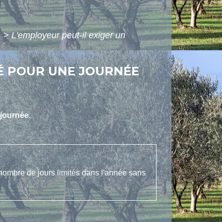
é
>
L'employeur peut-il exiger un
IÉ POUR UNE JOURNÉE
journée
.
 nombre de jours limités dans l'année sans