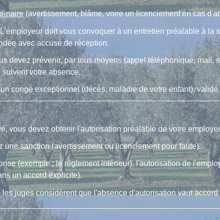
plinaire
(avertissement, blâme, voire un licenciement en cas d'ab
e. L'employeur doit vous convoquer à un entretien préalable à la 
andée avec accusé de réception.
ous devez prévenir, par tous moyens (appel téléphonique, mail, sm
 suivent votre absence.
 par un congé exceptionnel (décès, maladie de votre enfant), valid
, vous devez obtenir l'autorisation préalable de votre employeu
z une sanction (avertissement ou licenciement pour faute).
rise (exemple : le règlement intérieur), l'autorisation de l'emplo
sans un accord explicite).
e, les juges considèrent que l'absence d'autorisation vaut accord