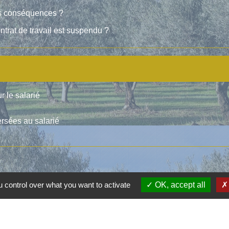
les conséquences ?
ontrat de travail est suspendu ?
r le salarié
ersées au salarié
 control over what you want to activate
OK, accept all