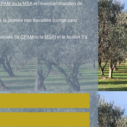
 CPAM ou la MSA
et l'éventuel maintien de
à la journée non travaillée (congé sans
sociale (la
CPAM
ou la
MSA
) et le feuillet 3 à