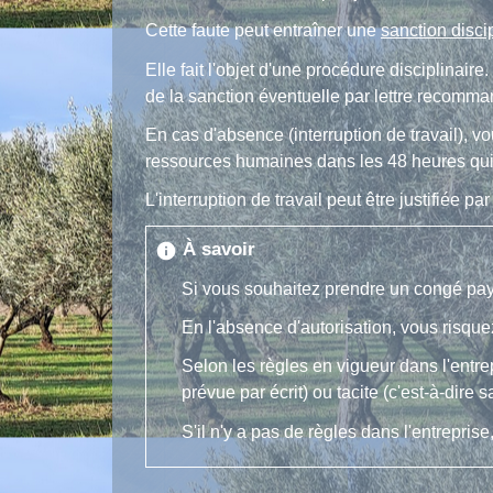
Cette faute peut entraîner une
sanction disci
Elle fait l'objet d'une procédure disciplinair
de la sanction éventuelle par lettre recomm
En cas d'absence (interruption de travail), v
ressources humaines dans les 48 heures qui
L'interruption de travail peut être justifiée
À savoir
info
Si vous souhaitez prendre un congé payé
En l'absence d'autorisation, vous risque
Selon les règles en vigueur dans l'entrep
prévue par écrit) ou tacite (c'est-à-dire 
S'il n'y a pas de règles dans l'entrepris