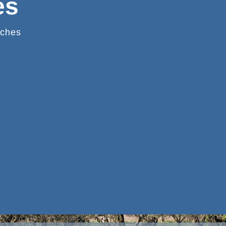
es
ches