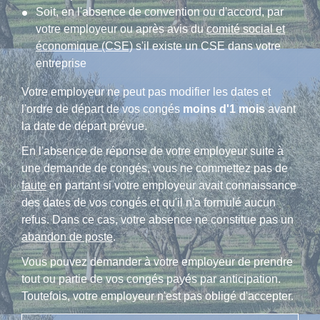
Soit, en l'absence de convention ou d'accord, par
votre employeur ou après avis du
comité social et
économique (CSE)
s'il existe un CSE dans votre
entreprise
Votre employeur ne peut pas modifier les dates et
l'ordre de départ de vos congés
moins d'1 mois
avant
la date de départ prévue.
En l'absence de réponse de votre employeur suite à
une demande de congés, vous ne commettez pas de
faute
en partant si votre employeur avait connaissance
des dates de vos congés et qu'il n'a formulé aucun
refus. Dans ce cas, votre absence ne constitue pas un
abandon de poste
.
Vous pouvez demander à votre employeur de prendre
tout ou partie de vos congés payés par anticipation.
Toutefois, votre employeur n'est pas obligé d'accepter.