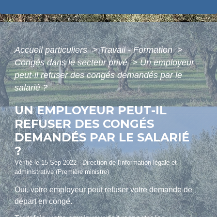
Accueil particuliers
>
Travail - Formation
>
Congés dans le secteur privé
>
Un employeur
peut-il refuser des congés demandés par le
salarié ?
UN EMPLOYEUR PEUT-IL
REFUSER DES CONGÉS
DEMANDÉS PAR LE SALARIÉ
?
Vérifié le 15 Sep 2022 - Direction de l'information légale et
administrative (Première ministre)
Oui, votre employeur peut refuser votre demande de
départ en congé.