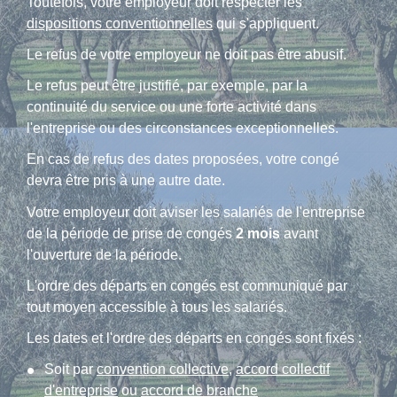
Toutefois, votre employeur doit respecter les
dispositions conventionnelles
qui s'appliquent.
Le refus de votre employeur ne doit pas être abusif.
Le refus peut être justifié, par exemple, par la
continuité du service ou une forte activité dans
l'entreprise ou des circonstances exceptionnelles.
En cas de refus des dates proposées, votre congé
devra être pris à une autre date.
Votre employeur doit aviser les salariés de l'entreprise
de la période de prise de congés
2 mois
avant
l'ouverture de la période.
L'ordre des départs en congés est communiqué par
tout moyen accessible à tous les salariés.
Les dates et l'ordre des départs en congés sont fixés :
Soit par
convention collective
,
accord collectif
d'entreprise
ou
accord de branche