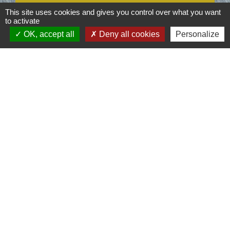
Et aussi
This site uses cookies and gives you control over what you want
to activate
OK, accept all
Deny all cookies
Personalize
Congés payés
Travail - Formation
Signaler une erreur sur cette page
Contacts
Commune d'Aubord
1 Place de la Mairie
30620 Aubord - FRANCE
+33 4 66 71 12 65
Contact par formulaire