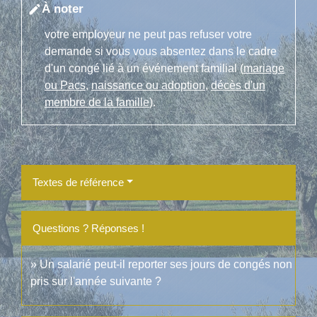
À noter
edit
votre employeur ne peut pas refuser votre
demande si vous vous absentez dans le cadre
d'un congé lié à un événement familial (
mariage
ou Pacs
,
naissance ou adoption
,
décès d'un
membre de la famille
).
Textes de référence
Questions ? Réponses !
Un salarié peut-il reporter ses jours de congés non
pris sur l'année suivante ?