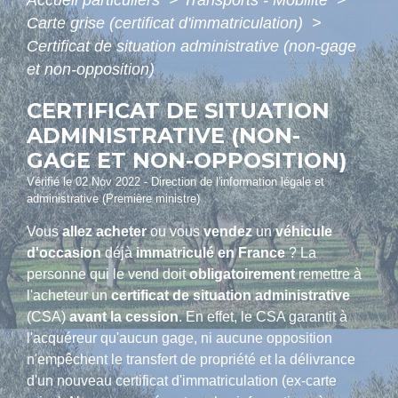
Accueil particuliers
>
Transports - Mobilité
>
Carte grise (certificat d'immatriculation)
>
Certificat de situation administrative (non-gage
et non-opposition)
CERTIFICAT DE SITUATION
ADMINISTRATIVE (NON-
GAGE ET NON-OPPOSITION)
Vérifié le 02 Nov 2022 - Direction de l'information légale et
administrative (Première ministre)
Vous
allez acheter
ou vous
vendez
un
véhicule
d'occasion
déjà
immatriculé en France
? La
personne qui le vend doit
obligatoirement
remettre à
l'acheteur un
certificat de situation administrative
(CSA)
avant la cession
. En effet, le CSA garantit à
l'acquéreur qu'aucun gage, ni aucune opposition
n'empêchent le transfert de propriété et la délivrance
d'un nouveau certificat d'immatriculation (ex-carte