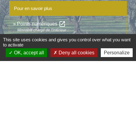
Pour en savoir plus
open_in_new
Points numériques
Ministère chargé de l'intérieur
This site uses cookies and gives you control over what you want
to activate
Signaler une erreur sur cette page
OK, accept all
Deny all cookies
Personalize
Contacts
Commune d'Aubord
1 Place de la Mairie
30620 Aubord - FRANCE
+33 4 66 71 12 65
Contact par formulaire