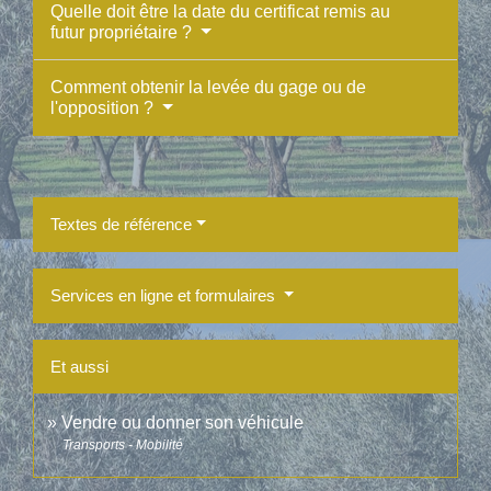
Quelle doit être la date du certificat remis au
futur propriétaire ?
Comment obtenir la levée du gage ou de
l'opposition ?
Textes de référence
Services en ligne et formulaires
Et aussi
Vendre ou donner son véhicule
Transports - Mobilité