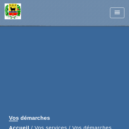
menu
Vos démarches
Accueil
/
Vos services
/
Vos démarches