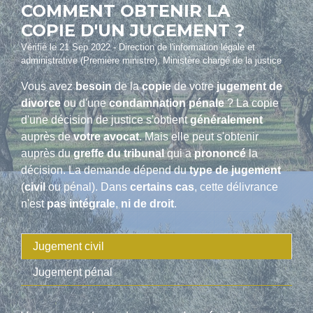
COMMENT OBTENIR LA
COPIE D'UN JUGEMENT ?
Vérifié le 21 Sep 2022 - Direction de l'information légale et
administrative (Première ministre), Ministère chargé de la justice
Vous avez
besoin
de la
copie
de votre
jugement de
divorce
ou d'une
condamnation pénale
? La copie
d'une décision de justice s'obtient
généralement
auprès de
votre avocat
. Mais elle peut s'obtenir
auprès du
greffe du tribunal
qui a
prononcé
la
décision. La demande dépend du
type de jugement
(
civil
ou pénal). Dans
certains cas
, cette délivrance
n'est
pas intégrale
,
ni de droit
.
Jugement civil
Jugement pénal