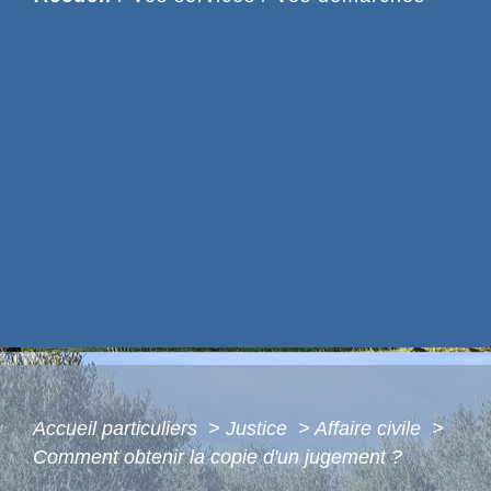
Accueil particuliers
>
Justice
>
Affaire civile
>
Comment obtenir la copie d'un jugement ?