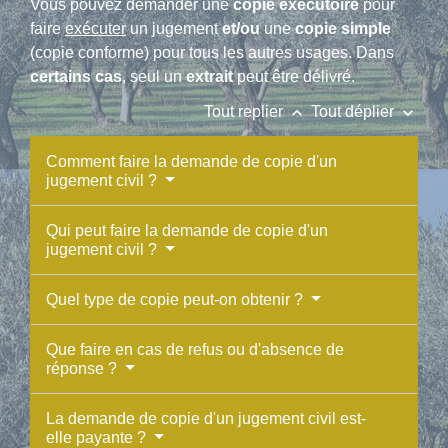
Vous pouvez demander une
copie exécutoire
pour
faire
exécuter
un jugement
et/ou
une
copie simple
(copie conforme) pour tous les autres usages. Dans
certains cas
, seul un
extrait
peut être délivré.
keyboard_arrow_up
keyboard_arrow_down
Tout replier
Tout déplier
Comment faire la demande de copie d'un
jugement civil ?
Qui peut faire la demande de copie d'un
jugement civil ?
Quel type de copie peut-on obtenir ?
Que faire en cas de refus ou d'absence de
réponse ?
La demande de copie d'un jugement civil est-
elle payante ?