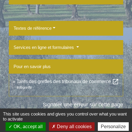
Textes de référence
Services en ligne et formulaires
Pour en savoir plus
open_in_new
Tarifs des greffes des tribunaux de commerce
Infogreffe
Signaler une erreur sur cette page
This site uses cookies and gives you control over what you want
to activate
OK, accept all
Deny all cookies
Personalize