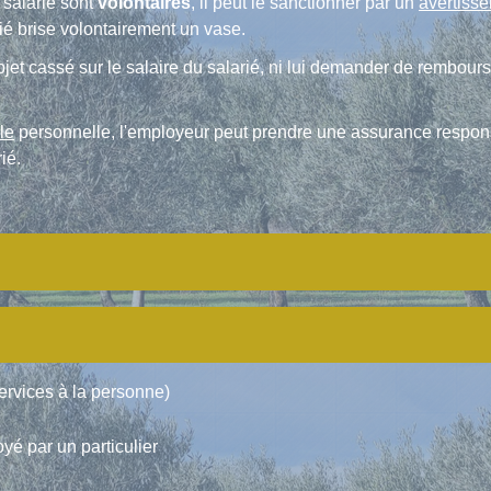
 salarié sont
volontaires
, il peut le sanctionner par un
avertiss
ié brise volontairement un vase.
bjet cassé sur le salaire du salarié, ni lui demander de rembours
le
personnelle, l'employeur peut prendre une assurance responsa
ié.
services à la personne)
yé par un particulier