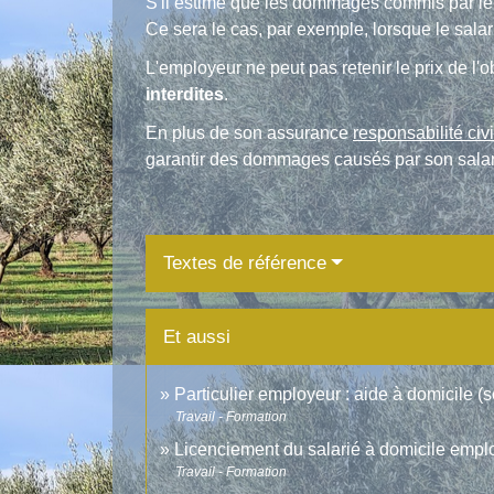
S'il estime que les dommages commis par le
Ce sera le cas, par exemple, lorsque le salar
L'employeur ne peut pas retenir le prix de l'o
interdites
.
En plus de son assurance
responsabilité civi
garantir des dommages causés par son salar
Textes de référence
Et aussi
Particulier employeur : aide à domicile (
Travail - Formation
Licenciement du salarié à domicile emplo
Travail - Formation