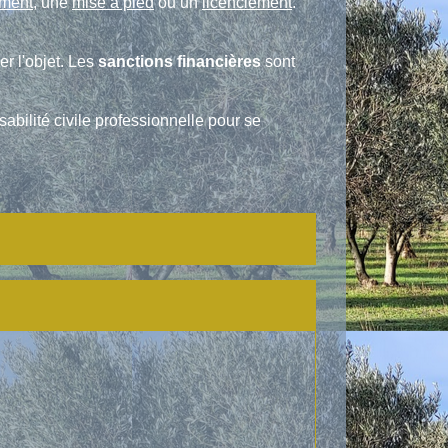
ement
, une
mise à pied
ou un
licenciement
.
er l'objet. Les
sanctions financières
sont
bilité civile professionnelle pour se