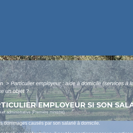
on
>
Particulier employeur : aide à domicile (services à 
se un objet ?
TICULIER EMPLOYEUR SI SON SALA
le et administrative (Première ministre)
s dommages causés par son salarié à domicile.