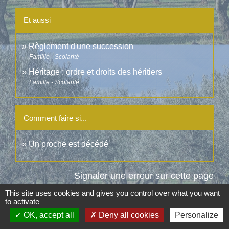
Et aussi
Règlement d'une succession
Famille - Scolarité
Héritage : ordre et droits des héritiers
Famille - Scolarité
Comment faire si...
Un proche est décédé
Signaler une erreur sur cette page
This site uses cookies and gives you control over what you want
to activate
OK, accept all
Deny all cookies
Personalize