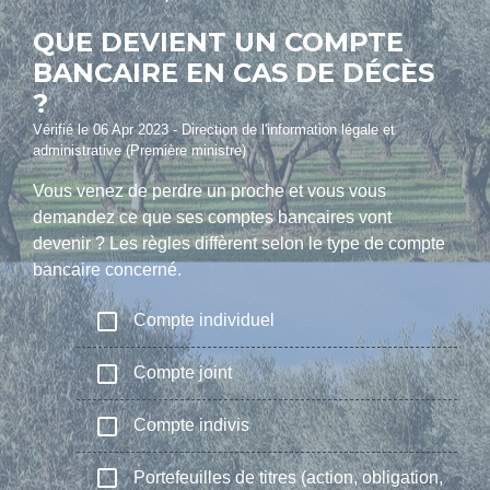
QUE DEVIENT UN COMPTE
BANCAIRE EN CAS DE DÉCÈS
?
Vérifié le 06 Apr 2023 - Direction de l'information légale et
administrative (Première ministre)
Vous venez de perdre un proche et vous vous
demandez ce que ses comptes bancaires vont
devenir ? Les règles diffèrent selon le type de compte
bancaire concerné.
check_box_outline_blank
Compte individuel
check_box_outline_blank
Compte joint
check_box_outline_blank
Compte indivis
check_box_outline_blank
Portefeuilles de titres (action, obligation,