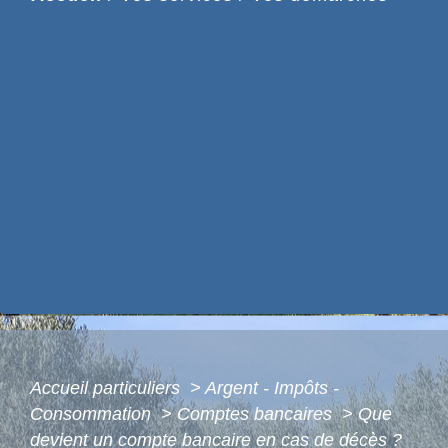
Accueil particuliers
>
Argent - Impôts -
Consommation
>
Comptes bancaires
>
Que
devient un compte bancaire en cas de décès ?