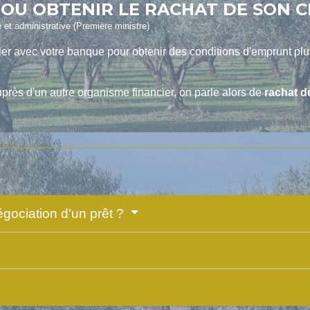
U OBTENIR LE RACHAT DE SON CR
e et administrative (Première ministre)
er avec votre banque pour obtenir des conditions d'emprunt plus 
uprès d'un autre organisme financier, on parle alors de
rachat d
égociation d'un prêt ?