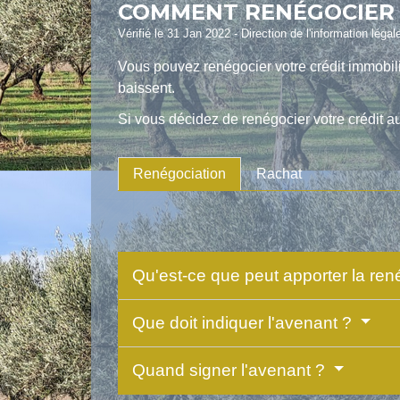
COMMENT RENÉGOCIER O
Vérifié le 31 Jan 2022 - Direction de l'information légal
Vous pouvez renégocier votre crédit immobili
baissent.
Si vous décidez de renégocier votre crédit a
Renégociation
Rachat
Qu'est-ce que peut apporter la ren
Que doit indiquer l'avenant ?
Quand signer l'avenant ?