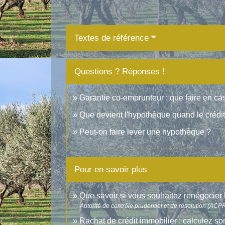
Textes de référence
Questions ? Réponses !
Garantie co-emprunteur : que faire en ca
Que devient l'hypothèque quand le crédi
Peut-on faire lever une hypothèque ?
Pour en savoir plus
Que savoir si vous souhaitez renégocier l
Autorité de contrôle prudentiel et de résolution (ACP
Rachat de crédit immobilier : calculez s