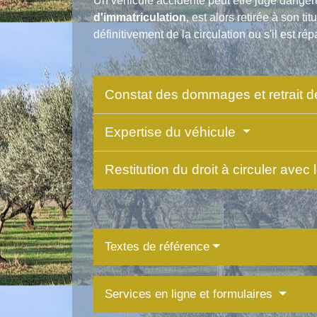
Un véhicule accidenté peut être jugé dangere
d'immatriculation
, est alors retirée à son t
définitivement de la circulation ou s'il est rép
Constat des dommages et retrait de
Expertise du véhicule
Restitution du droit à circuler avec
Textes de référence
Services en ligne et formulaires