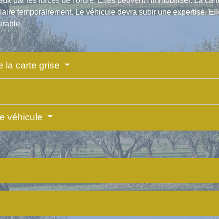
ux par les forces de l'ordre. Elles peuvent l'immobiliser. La ca
itulaire temporairement. Le véhicule devra subir une expertise. Ell
arable.
 la carte grise
 le véhicule