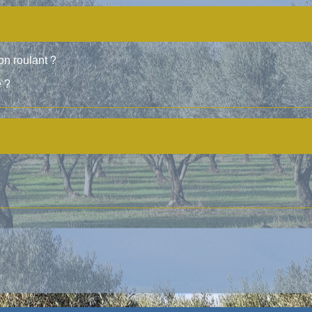
on roulant ?
e ?