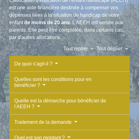
L'allocation d'éducation de l'enfant handicapé (AEEH)
est une aide financière destinée à compenser vos
dépenses liées à la situation de handicap de votre
enfant
de moins de 20 ans
. L'AEEH est versée aux
parents. Elle peut être complétée, dans certains cas,
par d'autres allocations.
keyboard_arrow_up
keyboard_arrow_down
Tout replier
Tout déplier
De quoi s'agit-il ?
Quelles sont les conditions pour en
bénéficier ?
Quelle est la démarche pour bénéficier de
l'AEEH ?
Traitement de la demande
Quel est son montant ?