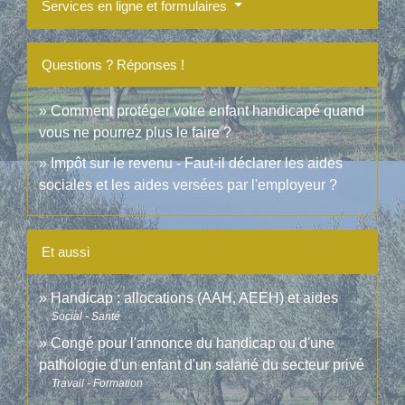
Services en ligne et formulaires
Questions ? Réponses !
Comment protéger votre enfant handicapé quand
vous ne pourrez plus le faire ?
Impôt sur le revenu - Faut-il déclarer les aides
sociales et les aides versées par l'employeur ?
Et aussi
Handicap : allocations (AAH, AEEH) et aides
Social - Santé
Congé pour l'annonce du handicap ou d'une
pathologie d'un enfant d'un salarié du secteur privé
Travail - Formation