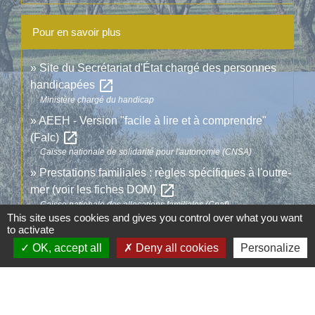
Pour en savoir plus
Site du Secrétariat d'État chargé des personnes
open_in_new
handicapées
Ministère chargé du handicap
AEEH - Version "facile à lire et à comprendre"
open_in_new
(Falc)
Caisse nationale de solidarité pour l'autonomie (CNSA)
Prestations familiales : règles spécifiques à l'outre-
open_in_new
mer (voir les fiches DOM)
Caisse nationale des allocations familiales (Cnaf)
This site uses cookies and gives you control over what you want
open_in_new
AEEH et ses compléments
to activate
Ministère chargé de la santé
OK, accept all
Deny all cookies
Personalize
Comment faire si...