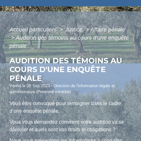
Accueil particuliers
>
Justice
>
Affaire pénale
>
Audition des témoins au cours d'une enquête
pénale
AUDITION DES TÉMOINS AU
COURS D'UNE ENQUÊTE
PÉNALE
Vérifié le 08 Sep 2023 - Direction de l'information légale et
administrative (Première ministre)
Vous êtes convoqué pour témoigner dans le cadre
d’une enquête pénale.
Vous vous demandez comment votre audition va se
dérouler et quels sont vos droits et obligations ?
Nous vous présentons les informations à connaître.