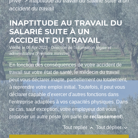
privé
>
Inaptitude au travail du salarié suite à un
accident du travail
INAPTITUDE AU TRAVAIL DU
SALARIÉ SUITE À UN
ACCIDENT DU TRAVAIL
Vérifié le 06 Apr 2022 - Direction de l'information légale et
administrative (Première ministre)
En fonction des conséquences de votre accident de
travail sur votre état de santé, le médecin du travail
peut vous déclarer inapte, partiellement ou totalement,
à reprendre votre emploi initial. Toutefois, il peut vous
déclarer capable d'exercer d'autres fonctions dans
l'entreprise adaptées à vos capacités physiques. Dans
ce cas, sauf exception, votre employeur doit vous
proposer un autre poste (on parle de
reclassement
).
keyboard_arrow_up
keyboard_arrow_down
Tout replier
Tout déplier