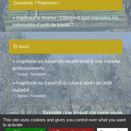
Questions ? Réponses !
Impôt sur le revenu - Comment sont imposées les
indemnités d'arrêt de travail ?
Et aussi
Inaptitude au travail du salarié suite à une maladie
professionnelle
Travail - Formation
Inaptitude au travail d'un salarié après un arrêt
maladie
Travail - Formation
Signaler une erreur sur cette page
This site uses cookies and gives you control over what you want
to activate