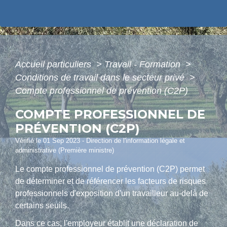
Accueil particuliers
>
Travail - Formation
>
Conditions de travail dans le secteur privé
>
Compte professionnel de prévention (C2P)
COMPTE PROFESSIONNEL DE
PRÉVENTION (C2P)
Vérifié le 01 Sep 2023 - Direction de l'information légale et
administrative (Première ministre)
Le compte professionnel de prévention (C2P) permet
de déterminer et de référencer les facteurs de risques
professionnels d'exposition d'un travailleur au-delà de
certains seuils.
Dans ce cas, l'employeur établit une déclaration de