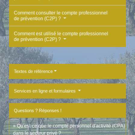
Comment consulter le compte professionnel
de prévention (C2P) ?
Comment est utilisé le compte professionnel
de prévention (C2P) ?
Textes de référence
Services en ligne et formulaires
Questions ? Réponses !
Qu'est-ce que le compte personnel d'activité (CPA)
dans le secteur privé ?