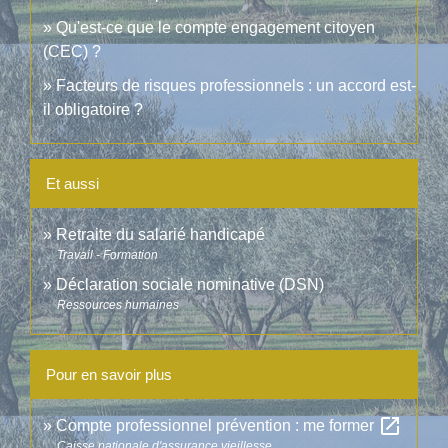
Qu'est-ce que le compte engagement citoyen
(CEC) ?
Facteurs de risques professionnels : un accord est-
il obligatoire ?
Et aussi
Retraite du salarié handicapé
Travail - Formation
Déclaration sociale nominative (DSN)
Ressources humaines
Pour en savoir plus
open_in_new
Compte professionnel prévention : me former
Caisse nationale d'assurance vieillesse