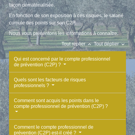
façon dématérialisée.
En fonction de son exposition à ces risques, le salarié
cumule des points sur son C2P.
Nous vous présentons les informations à connaître.
keyboard_arrow_up
keyboard_arrow_down
Tout replier
Tout déplier
Qui est concerné par le compte professionnel
de prévention (C2P) ?
Quels sont les facteurs de risques
professionnels ?
Comment sont acquis les points dans le
compte professionnel de prévention (C2P) ?
Comment le compte professionnel de
prévention (C2P) est-il créé ?