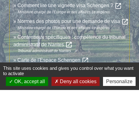
open_in_new
Comment lire une vignette visa Schengen ?
Ministère chargé de l'Europe et des affaires étrangères
open_in_new
Normes des photos pour une demande de visa
Ministère chargé de l'Europe et des affaires étrangères
Contentieux spécifiques : compétence du tribunal
open_in_new
administratif de Nantes
Tribunal administratif de Nantes
open_in_new
Carte de l'Espace Schengen
Toute l'Europe
This site uses cookies and gives you control over what you want
to activate
OK, accept all
Deny all cookies
Personalize
Signaler une erreur sur cette page
Contacts
Commune d'Aubord