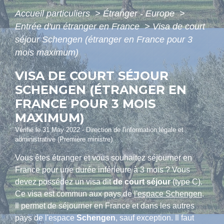
Accueil particuliers
>
Étranger - Europe
>
Entrée d'un étranger en France
>
Visa de court
séjour Schengen (étranger en France pour 3
mois maximum)
VISA DE COURT SÉJOUR
SCHENGEN (ÉTRANGER EN
FRANCE POUR 3 MOIS
MAXIMUM)
Vérifié le 31 May 2022 - Direction de l'information légale et
administrative (Première ministre)
Vous êtes étranger et vous souhaitez séjourner en
France pour une durée inférieure à 3 mois ? Vous
devez possédez un visa dit
de court séjour
(type C).
Ce visa est commun aux pays de
l'espace Schengen
.
Il permet de séjourner en France et dans les autres
pays de l'espace
Schengen
, sauf exception. Il faut