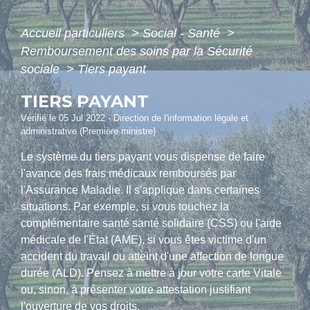
Accueil particuliers
>
Social - Santé
>
Remboursement des soins par la Sécurité
sociale
>
Tiers payant
TIERS PAYANT
Vérifié le 05 Jul 2022 - Direction de l'information légale et
administrative (Première ministre)
Le système du tiers payant vous dispense de faire
l'avance des frais médicaux remboursés par
l'Assurance Maladie. Il s'applique dans certaines
situations. Par exemple, si vous touchez la
complémentaire santé santé solidaire (CSS) ou l'aide
médicale de l'État (AME), si vous êtes victime d'un
accident du travail ou atteint d'une affection de longue
durée (ALD). Pensez à mettre à jour votre carte Vitale
ou, sinon, à présenter votre attestation justifiant
l'ouverture de vos droits.