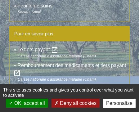
Feuille de soins
Social - Santé
Pour en savoir plus
open_in_new
Le tiers payant
Caisse nationale d'assurance maladie (Cnam)
Remboursement des médicaments et tiers payant
open_in_new
Caisse nationale d'assurance maladie (Cnam)
open_in_new
Annuaire santé - Site Ameli
This site uses cookies and gives you control over what you want
to activate
Caisse nationale d'assurance maladie (Cnam)
OK, accept all
Deny all cookies
Personalize
Signaler une erreur sur cette page