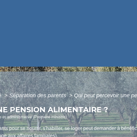
té
>
Séparation des parents
>
Qui peut percevoir une pe
NE PENSION ALIMENTAIRE ?
le et administrative (Première ministre)
ts pour se nourrir, s'habiller, se loger peut demander à bénéf
uge aux affaires familiales).