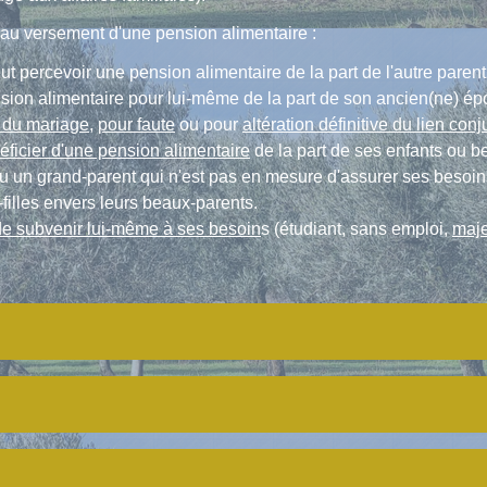
 au versement d'une pension alimentaire :
ut percevoir une pension alimentaire de la part de l'autre parent 
sion alimentaire pour lui-même de la part de son ancien(ne) ép
e du mariage
,
pour faute
ou pour
altération définitive du lien conj
ficier d'une pension alimentaire
de la part de ses enfants ou be
 ou un grand-parent qui n'est pas en mesure d'assurer ses besoins
-filles envers leurs beaux-parents.
é de subvenir lui-même à ses besoin
s (étudiant, sans emploi,
maje