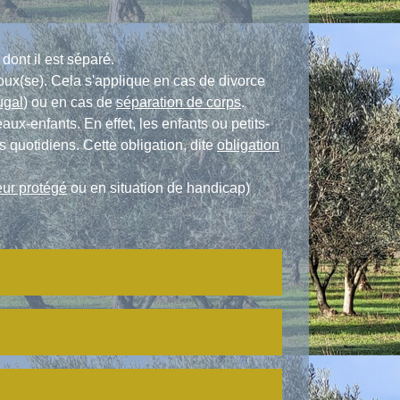
dont il est séparé.
oux(se). Cela s'applique en cas de divorce
ugal
) ou en cas de
séparation de corps
.
aux-enfants. En effet, les enfants ou petits-
 quotidiens. Cette obligation, dite
obligation
ur protégé
ou en situation de handicap)