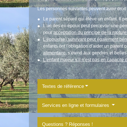
Les personnes suivantes peuvent avoir droit
Le parent séparé qui élève un enfant. Il pe
L'un des ex-époux peut percevoir une pen
pour
acceptation du principe de la ruptur
L'époux(se) survivant peut également béné
enfants ont l'obligation d'aider un parent
alimentaire
, s'étend aux gendres et belles
L'enfant majeur s'il n'est pas en capacit
Textes de référence
Services en ligne et formulaires
Questions ? Réponses !