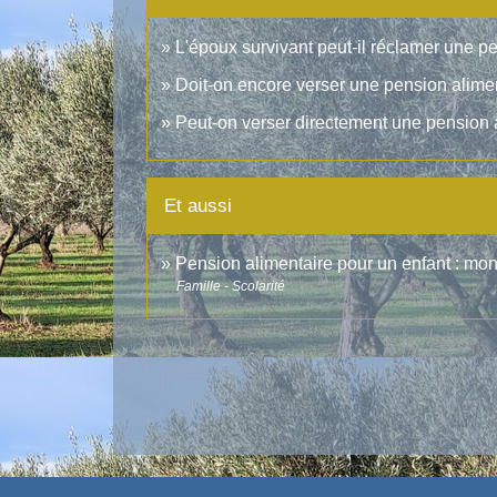
L'époux survivant peut-il réclamer une pe
Doit-on encore verser une pension alime
Peut-on verser directement une pension 
Et aussi
Pension alimentaire pour un enfant : mon
Famille - Scolarité