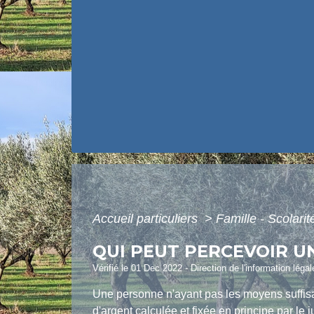
Accueil particuliers
>
Famille - Scolari
QUI PEUT PERCEVOIR U
Vérifié le 01 Dec 2022 - Direction de l'information léga
Une personne n'ayant pas les moyens suffisan
d'argent calculée et fixée en principe par le j