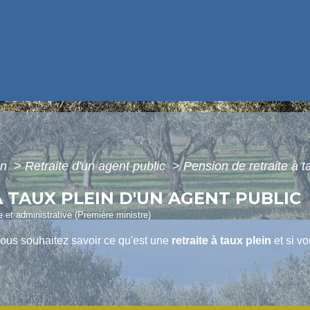
on
>
Retraite d'un agent public
>
Pension de retraite à t
 TAUX PLEIN D'UN AGENT PUBLIC
le et administrative (Première ministre)
vous souhaitez savoir ce qu'est une
retraite à taux plein
et si v