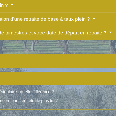
ein ?
ution d'une retraite de base à taux plein ?
trimestres et votre date de départ en retraite ?
édentaire : quelle différence ?
core partir en retraite plus tôt ?