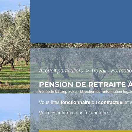
Accueil particuliers
>
Travail - Formati
PENSION DE RETRAITE À
Vérifié le 01 Sep 2023 - Direction de l'information léga
Vous êtes
fonctionnaire
ou
contractuel
et 
Voici les informations à connaître.