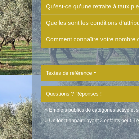
Qu'est-ce qu'une retraite à taux pl
Quelles sont les conditions d'attrib
Comment connaître votre nombre de 
Textes de référence
Questions ? Réponses !
Emplois publics de catégories active et s
Un fonctionnaire ayant 3 enfants peut-il en