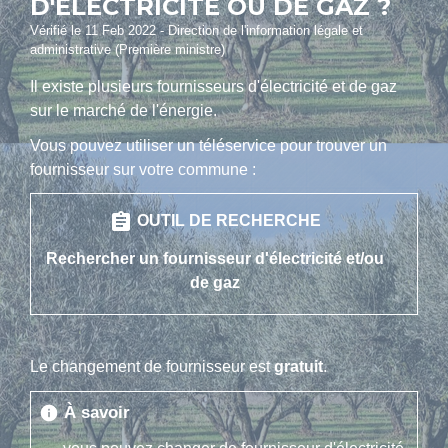
D'ÉLECTRICITÉ OU DE GAZ ?
Vérifié le 11 Feb 2022 - Direction de l'information légale et
administrative (Première ministre)
Il existe plusieurs fournisseurs d'électricité et de gaz
sur le marché de l'énergie.
Vous pouvez utiliser un téléservice pour trouver un
fournisseur sur votre commune :
assignment
OUTIL DE RECHERCHE
Rechercher un fournisseur d'électricité et/ou
de gaz
Le changement de fournisseur est
gratuit
.
À savoir
info