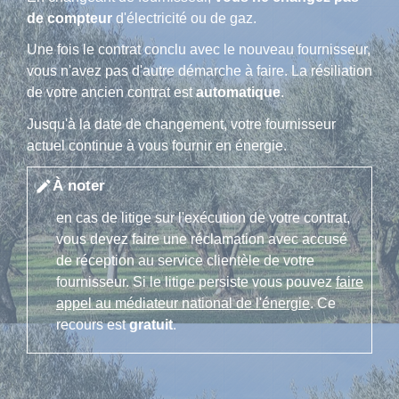
de compteur
d'électricité ou de gaz.
Une fois le contrat conclu avec le nouveau fournisseur,
vous n'avez pas d'autre démarche à faire. La résiliation
de votre ancien contrat est
automatique
.
Jusqu'à la date de changement, votre fournisseur
actuel continue à vous fournir en énergie.
À noter
edit
en cas de litige sur l'exécution de votre contrat,
vous devez faire une réclamation avec accusé
de réception au service clientèle de votre
fournisseur. Si le litige persiste vous pouvez
faire
appel au médiateur national de l'énergie
. Ce
recours est
gratuit
.