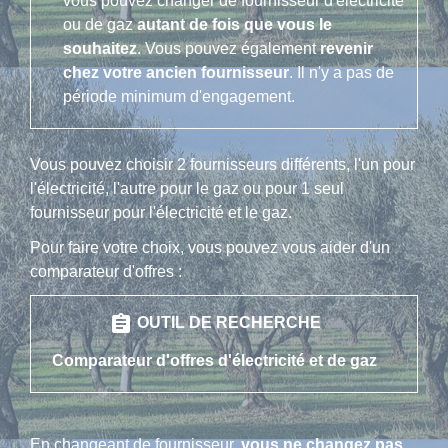
vous pouvez changer de fournisseur d'électricité
ou de gaz
autant de fois que vous le
souhaitez
. Vous pouvez également
revenir
chez votre ancien fournisseur
. Il n'y a pas de
période minimum d'engagement.
Vous pouvez choisir 2 fournisseurs différents, l'un pour
l'électricité, l'autre pour le gaz ou pour 1 seul
fournisseur pour l'électricité et le gaz.
Pour faire votre choix, vous pouvez vous aider d'un
comparateur d'offres :
assignment
OUTIL DE RECHERCHE
Comparateur d'offres d'électricité et de gaz
En changeant de fournisseur,
vous ne changez pas