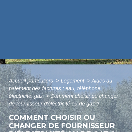
Accueil particuliers
>
Logement
>
Aides au
paiement des factures : eau, téléphone,
électricité, gaz
>
Comment choisir ou changer
de fournisseur d'électricité ou de gaz ?
COMMENT CHOISIR OU
CHANGER DE FOURNISSEUR