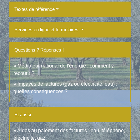
Textes de référence
Services en ligne et formulaires
Questions ? Réponses !
Médiateur national de l'énergie : comment y
recourir ?
Impayés de factures (gaz ou électricité, eau) :
quelles conséquences ?
Et aussi
Aides au paiement des factures : eau, téléphone,
électricité, gaz