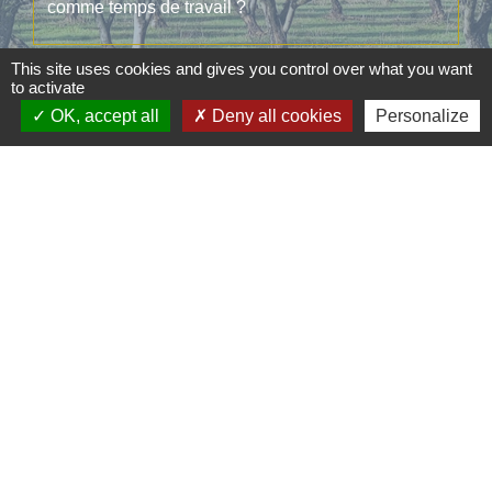
comme temps de travail ?
This site uses cookies and gives you control over what you want
Signaler une erreur sur cette page
to activate
OK, accept all
Deny all cookies
Personalize
Contacts
Commune d'Aubord
1 Place de la Mairie
30620 Aubord - FRANCE
+33 4 66 71 12 65
Contact par formulaire
Mentions légales
Politique de confidentialité