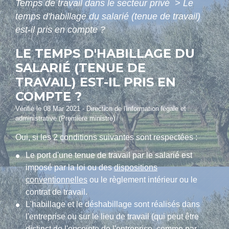
Temps de travail dans le secteur privé
>
Le
temps d'habillage du salarié (tenue de travail)
est-il pris en compte ?
LE TEMPS D'HABILLAGE DU
SALARIÉ (TENUE DE
TRAVAIL) EST-IL PRIS EN
COMPTE ?
Vérifié le 08 Mar 2021 - Direction de l'information légale et
administrative (Première ministre)
Oui, si les 2 conditions suivantes sont respectées :
Le port d'une tenue de travail par le salarié est
imposé par la loi ou des
dispositions
conventionnelles
ou le règlement intérieur ou le
contrat de travail.
L'habillage et le déshabillage sont réalisés dans
l'entreprise ou sur le lieu de travail (qui peut être
distinct de l'enceinte de l'entreprise, comme par