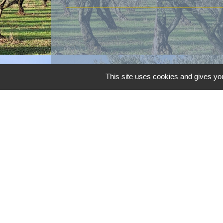
This site uses cookies and gives you
Contacts
Commune d'Aubord
1 Place de la Mairie
30620 Aubord - FRANCE
+33 4 66 71 12 65
Contact par formulaire