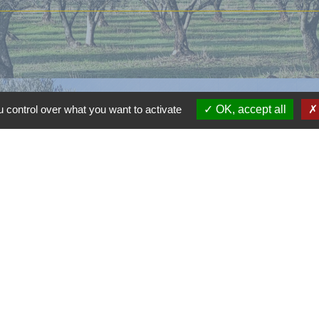
 control over what you want to activate
OK, accept all