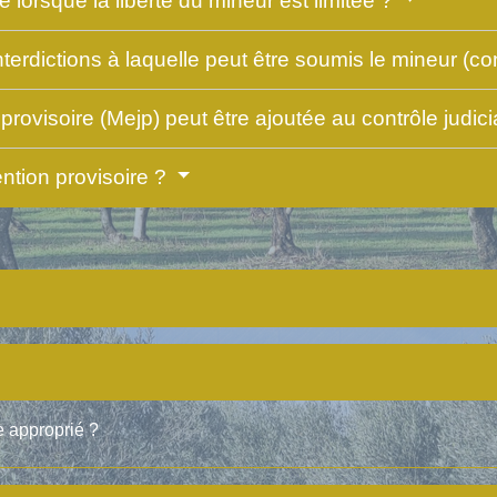
é lorsque la liberté du mineur est limitée ?
nterdictions à laquelle peut être soumis le mineur (con
provisoire (Mejp) peut être ajoutée au contrôle judici
ention provisoire ?
e approprié ?