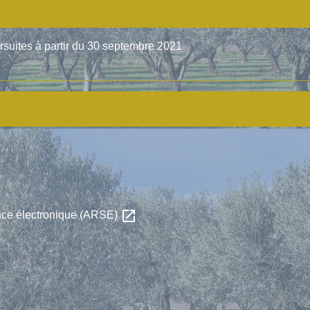
rsuites à partir du 30 septembre 2021
open_in_new
ance électronique (ARSE)