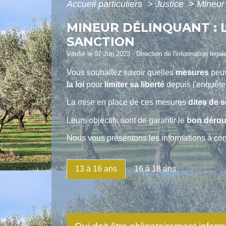
Accueil particuliers
>
Justice
>
Mineur 
MINEUR DÉLINQUANT : 
SANCTION
Vérifié le 07 Jun 2023 - Direction de l'information légal
Vous souhaitez savoir quelles
mesures
peuv
la loi
pour
limiter sa liberté
depuis l'enquête
La mise en place de ces mesures
dites de 
Leurs objectifs sont de garantir le
bon dérou
Nous vous présentons les informations à con
13 à 16 ans
16 à 18 ans