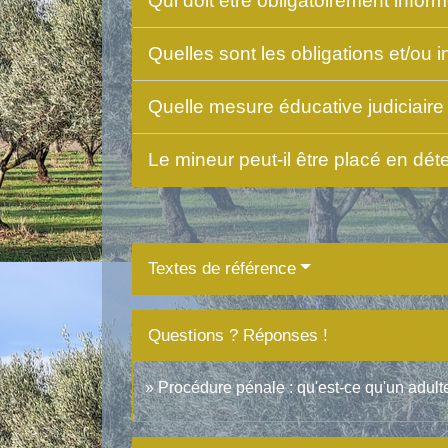
Qui doit être obligatoirement inform
Quelles sont les obligations et/ou i
Quelle mesure éducative judiciaire 
Le mineur peut-il être placé en dét
Textes de référence
Questions ? Réponses !
Procédure pénale : qu'est-ce qu'un adult