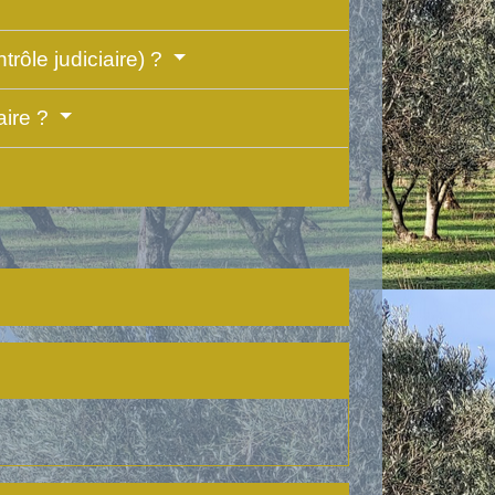
trôle judiciaire) ?
aire ?