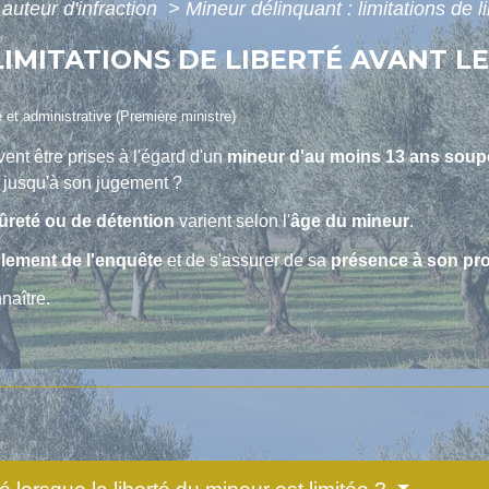
auteur d'infraction
>
Mineur délinquant : limitations de 
LIMITATIONS DE LIBERTÉ AVANT L
e et administrative (Première ministre)
ent être prises à l'égard d'un
mineur d'au moins 13 ans soupç
 jusqu'à son jugement ?
sûreté ou de détention
varient selon l'
âge du mineur
.
lement de l'enquête
et de s'assurer de sa
présence à son pr
naître.