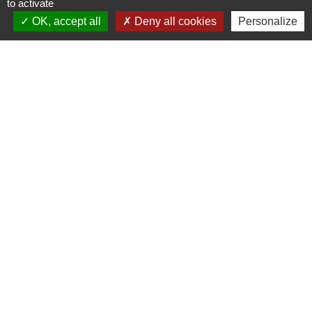
to activate
OK, accept all
Deny all cookies
Personalize
Contacts
Commune d'Aubord
1 Place de la Mairie
30620 Aubord - FRANCE
+33 4 66 71 12 65
Contact par formulaire
Mentions légales
-
Politique de confidentialité
-
Accessibilité
-
Plan du site
-
Gestion des cookies