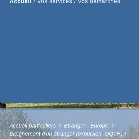
Accueil
/
Vos services
/
Vos démarches
Accueil particuliers
>
Étranger - Europe
>
Éloignement d'un étranger (expulsion, OQTF...)