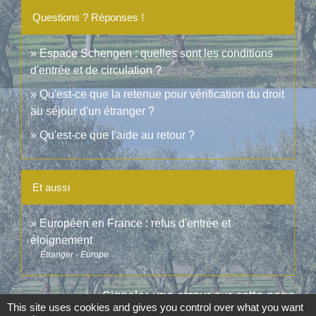
Questions ? Réponses !
Espace Schengen : quelles sont les conditions
d'entrée et de circulation ?
Qu'est-ce que la retenue pour vérification du droit
au séjour d'un étranger ?
Qu'est-ce que l'aide au retour ?
Et aussi
Européen en France : refus d'entrée et
éloignement
Étranger - Europe
Signaler une erreur sur cette page
This site uses cookies and gives you control over what you want