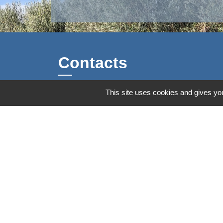
Contacts
This site uses cookies and gives you
Commune d'Aubord
1 Place de la Mairie
30620 Aubord - FRANCE
+33 4 66 71 12 65
Contact par formulaire
Mentions légales
-
Politique de confidenti