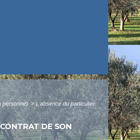
la personne)
>
L'absence du particulier
U CONTRAT DE SON