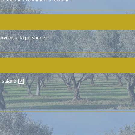
services à la personne)
open_in_new
u salarié