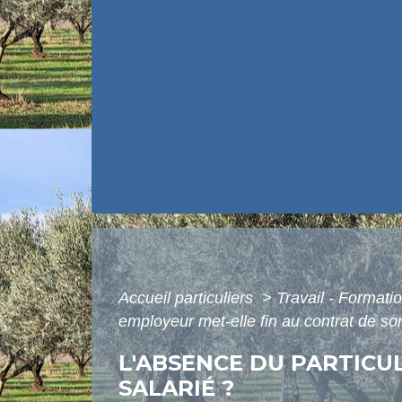
Accueil particuliers
>
Travail - Formati
employeur met-elle fin au contrat de son
L'ABSENCE DU PARTICU
SALARIÉ ?