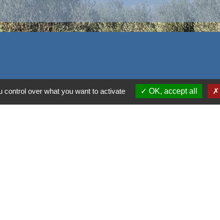
 control over what you want to activate
OK, accept all
alité
-
Accessibilité
-
Plan du site
-
Gestion des cookie