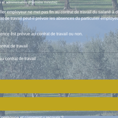
le et administrative (Première ministre)
er employeur ne met pas fin au contrat de travail du salarié à do
at de travail peut-il prévoir les absences du particulier employe
ence êst prévue au contrat de travail ou non.
trat de travail
 contrat de travail
la personne et comment y recourir ?