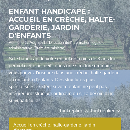
ENFANT HANDICAPÉ :
ACCUEIL EN CRÈCHE, HALTE-
GARDERIE, JARDIN
D'ENFANTS
Vérifié le 17 Aug 2021 - Direction de l'information légale et
administrative (Première ministre)
Si le handicap de votre enfant de moins de 3 ans lui
permet d'être accueilli dans une structure ordinaire,
vous pouvez l'inscrire dans une crèche, halte-garderie
ou un jardin d'enfants. Des structures plus
spécialisées existent si votre enfant ne peut pas
intégrer une structure ordinaire ou s'il a besoin d'un
suivi particulier.
keyboard_arrow_up
keyboard_arrow_down
Tout replier
Tout déplier
Accueil en crèche, halte-garderie, jardin