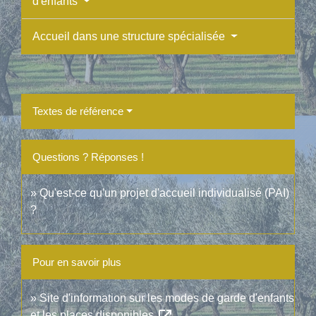
d'enfants
Accueil dans une structure spécialisée
Textes de référence
Questions ? Réponses !
Qu'est-ce qu'un projet d'accueil individualisé (PAI)
?
Pour en savoir plus
Site d'information sur les modes de garde d'enfants
et les places disponibles