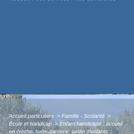
Accueil particuliers
>
Famille - Scolarité
>
École et handicap
>
Enfant handicapé : accueil
en crèche, halte-garderie, jardin d'enfants