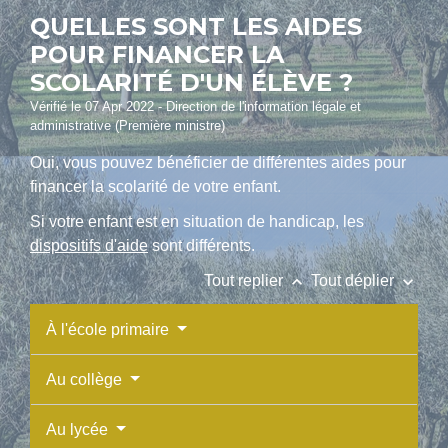
QUELLES SONT LES AIDES
POUR FINANCER LA
SCOLARITÉ D'UN ÉLÈVE ?
Vérifié le 07 Apr 2022 - Direction de l'information légale et
administrative (Première ministre)
Oui, vous pouvez bénéficier de différentes aides pour
financer la scolarité de votre enfant.
Si votre enfant est en situation de handicap, les
dispositifs d'aide
sont différents.
keyboard_arrow_up
keyboard_arrow_down
Tout replier
Tout déplier
À l'école primaire
Au collège
Au lycée