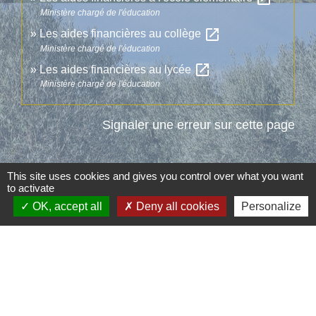
Ministère chargé de l'éducation
open_in_new
Les aides financières au collège
Ministère chargé de l'éducation
open_in_new
Les aides financières au lycée
Ministère chargé de l'éducation
Signaler une erreur sur cette page
This site uses cookies and gives you control over what you want
to activate
OK, accept all
Deny all cookies
Personalize
Contacts
Commune d'Aubord
1 Place de la Mairie
30620 Aubord - FRANCE
+33 4 66 71 12 65
Contact par formulaire