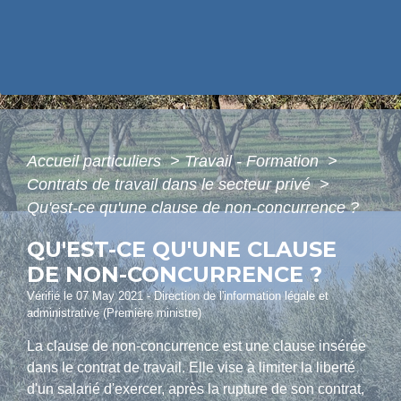
Accueil particuliers
>
Travail - Formation
>
Contrats de travail dans le secteur privé
>
Qu'est-ce qu'une clause de non-concurrence ?
QU'EST-CE QU'UNE CLAUSE
DE NON-CONCURRENCE ?
Vérifié le 07 May 2021 - Direction de l'information légale et
administrative (Première ministre)
La clause de non-concurrence est une clause insérée
dans le contrat de travail. Elle vise à limiter la liberté
d'un salarié d'exercer, après la rupture de son contrat,