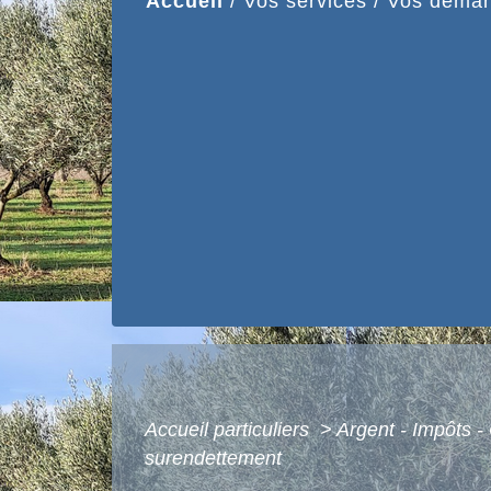
Accueil
/
Vos services
/
Vos démar
Accueil particuliers
>
Argent - Impôts
surendettement