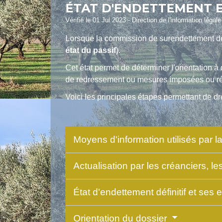
ÉTAT D'ENDETTEMENT 
Vérifié le 01 Jul 2023 - Direction de l'information légal
Lorsque la commission de surendettement déc
état du passif
).
Cet état permet de déterminer l'orientation à
de redressement ou mesures imposées ou ré
Voici les principales étapes permettant de dr
Moyens d'information utilisés par
Actualisation par les créanciers, le
État d'endettement définitif et ses 
Orientation du dossier