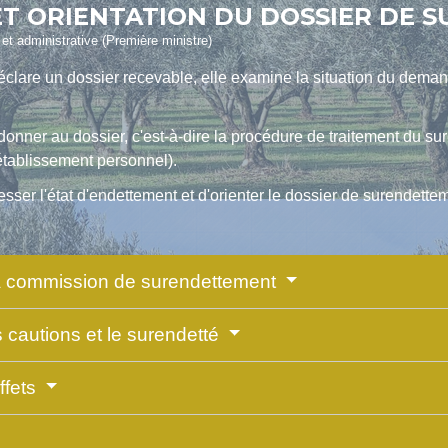
ET ORIENTATION DU DOSSIER DE
e et administrative (Première ministre)
lare un dossier recevable, elle examine la situation du demand
 donner au dossier, c'est-à-dire la procédure de traitement du s
tablissement personnel).
esser l'état d'endettement et d'orienter le dossier de surendettem
 la commission de surendettement
s cautions et le surendetté
effets