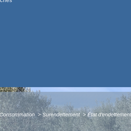
ches
 - Consommation
>
Surendettement
>
État d'endettement