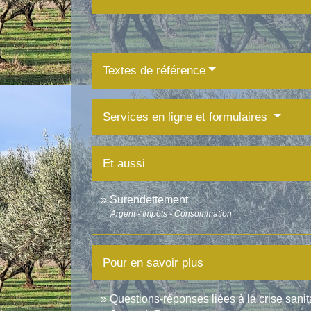
Textes de référence
Services en ligne et formulaires
Et aussi
Surendettement
Argent - Impôts - Consommation
Pour en savoir plus
Questions-réponses liées à la crise sanit