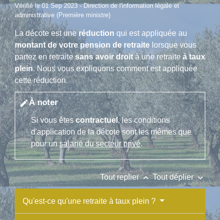
Vérifié le 01 Sep 2023 - Direction de l'information légale et
administrative (Première ministre)
La décote est une
réduction
qui est appliquée au
montant de votre pension de retraite
lorsque vous
partez en retraite
sans avoir droit
à une retraite
à taux
plein
. Nous vous expliquons comment est appliquée
cette réduction.
À noter
edit
Si vous êtes
contractuel
, les conditions
d'application de la décote sont les mêmes que
pour un
salarié du secteur privé
.
keyboard_arrow_up
keyboard_arrow_down
Tout replier
Tout déplier
Qu'est-ce qu'une retraite à taux plein ?