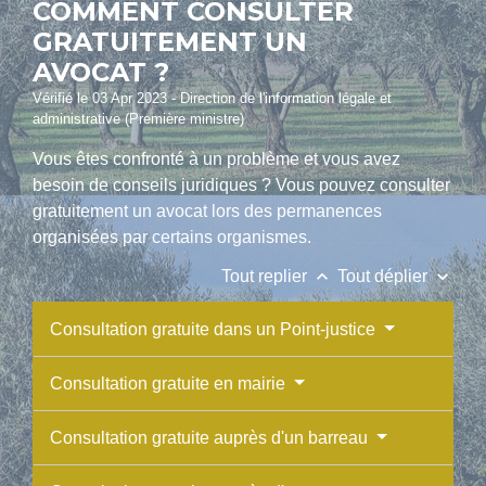
COMMENT CONSULTER
GRATUITEMENT UN
AVOCAT ?
Vérifié le 03 Apr 2023 - Direction de l'information légale et
administrative (Première ministre)
Vous êtes confronté à un problème et vous avez
besoin de conseils juridiques ? Vous pouvez consulter
gratuitement un avocat lors des permanences
organisées par certains organismes.
keyboard_arrow_up
keyboard_arrow_down
Tout replier
Tout déplier
Consultation gratuite dans un Point-justice
Consultation gratuite en mairie
Consultation gratuite auprès d'un barreau