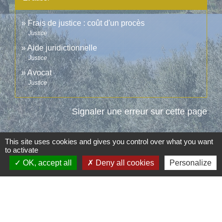
Frais de justice : coût d'un procès
Justice
Aide juridictionnelle
Justice
Avocat
Justice
Signaler une erreur sur cette page
This site uses cookies and gives you control over what you want
to activate
OK, accept all
Deny all cookies
Personalize
Contacts
Commune d'Aubord
1 Place de la Mairie
30620 Aubord - FRANCE