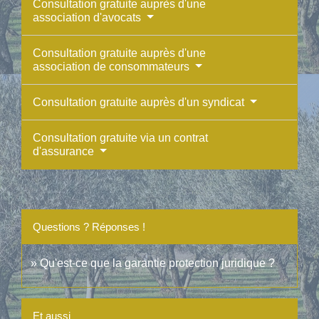
Consultation gratuite auprès d'une
association d'avocats
Consultation gratuite auprès d'une
association de consommateurs
Consultation gratuite auprès d'un syndicat
Consultation gratuite via un contrat
d'assurance
Questions ? Réponses !
Qu'est-ce que la garantie protection juridique ?
Et aussi