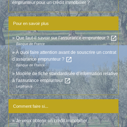
emprunteur pour un crédit immobilier ?
Pour en savoir plus
open_in_new
Que faut-il savoir sur l'assurance emprunteur ?
Banque de France
À quoi faire attention avant de souscrire un contrat
open_in_new
d'assurance emprunteur ?
Banque de France
Modèle de fiche standardisée d'information relative
open_in_new
à l'assurance emprunteur
Legifrance
Comment faire si...
Je veux obtenir un crédit immobilier