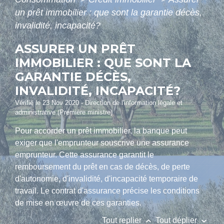
un prêt immobilier : que sont la garantie décès,
invalidité, incapacité?
ASSURER UN PRÊT
IMMOBILIER : QUE SONT LA
GARANTIE DÉCÈS,
INVALIDITÉ, INCAPACITÉ?
Vérifié le 23 Nov 2020 - Direction de l'information légale et
administrative (Première ministre)
Pour accorder un prêt immobilier, la banque peut
exiger que l'emprunteur souscrive une assurance
emprunteur. Cette assurance garantit le
remboursement du prêt en cas de décès, de perte
d'autonomie, d'invalidité, d'incapacité temporaire de
travail. Le contrat d'assurance précise les conditions
de mise en œuvre de ces garanties.
keyboard_arrow_up
keyboard_arrow_down
Tout replier
Tout déplier