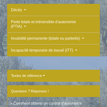
Décès
Perte totale et irréversible d'autonomie
(PTIA)
Invalidité permanente (totale ou partielle)
Incapacité temporaire de travail (ITT)
Textes de référence
Questions ? Réponses !
Comment obtenir un contrat d'assurance