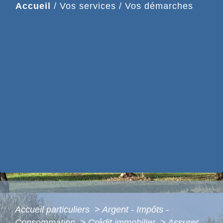
Accueil
/
Vos services
/
Vos démarches
Accueil particuliers
>
Argent - Impôts -
Consommation
>
Crédit immobilier
>
Assurer