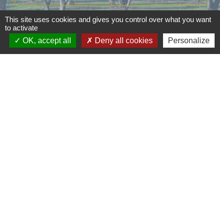
Signaler une erreur sur cette page
This site uses cookies and gives you control over what you want
to activate
OK, accept all
Deny all cookies
Personalize
Contacts
Commune d'Aubord
1 Place de la Mairie
30620 Aubord - FRANCE
+33 4 66 71 12 65
Contact par formulaire
Mentions légales
-
Politique de confidentialité
-