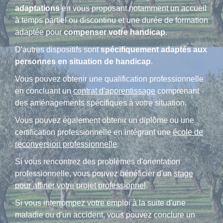
adaptations
en vous proposant notamment un accueil
à temps partiel ou discontinu et une durée de formation
adaptée pour
compenser votre handicap
.
D'autres dispositifs sont
spécifiquement adaptés aux
personnes en situation de handicap
.
Vous pouvez obtenir une qualification professionnelle
en concluant un
contrat d'apprentissage
comprenant
des aménagements spécifiques à votre situation.
Vous pouvez également obtenir un diplôme ou une
certification professionnelle en intégrant une
école de
reconversion professionnelle
.
Si vous rencontrez des problèmes d'orientation
professionnelle, vous pouvez bénéficier d'un
stage
pour affiner votre projet professionnel
.
Si vous interrompez votre emploi à la suite d'une
maladie ou d'un accident, vous pouvez conclure un