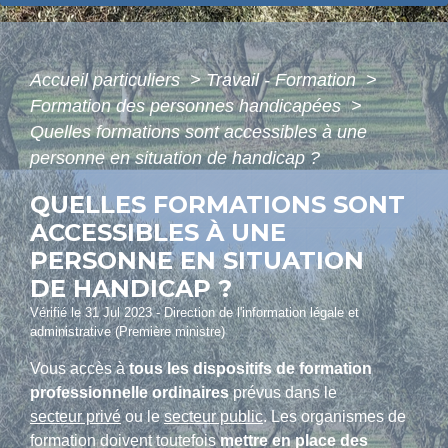
Accueil particuliers
>
Travail - Formation
>
Formation des personnes handicapées
>
Quelles formations sont accessibles à une
personne en situation de handicap ?
QUELLES FORMATIONS SONT
ACCESSIBLES À UNE
PERSONNE EN SITUATION
DE HANDICAP ?
Vérifié le 31 Jul 2023 - Direction de l'information légale et
administrative (Première ministre)
Vous accès à
tous les dispositifs de formation
professionnelle ordinaires
prévus dans le
secteur privé
ou le
secteur public
. Les organismes de
formation doivent toutefois
mettre en place des