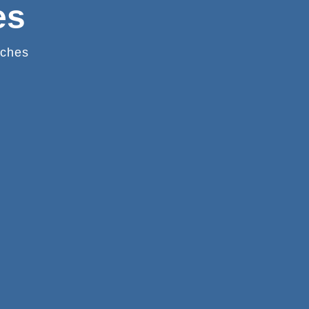
es
ches