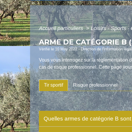
Accueil particuliers
>
Loisirs - Sports -
ARME DE CATÉGORIE B 
Vérifié le 10 May 2022 - Direction de l'information léga
Vous vous interrogez sur la réglementation d
cas de risque professionnel. Cette page vous 
Tir sportif
Risque professionnel
Quelles armes de catégorie B sont a