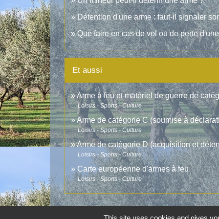
Un mineur peut-il détenir une arme ?
Détention d'une arme : faut-il signaler 
Que faire en cas de vol ou de perte d'un
Et aussi
Arme à feu et matériel de guerre de catég
Loisirs - Sports - Culture
Arme de catégorie C (soumise à déclarat
Loisirs - Sports - Culture
Arme de catégorie D (acquisition et détent
Loisirs - Sports - Culture
Carte européenne d'armes à feu
Loisirs - Sports - Culture
This site uses cookies and gives you