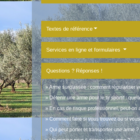
Textes de référence
Services en ligne et formulaires
Questions ? Réponses !
Arme surclassée : comment régulariser vo
Détenir une arme pour le tir sportif : quel
En cas de risque professionnel, peut-on 
Comment faire si vous trouvez ou si vous
Qui peut porter et transporter une arme ?