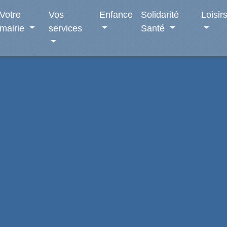
Votre
Vos
Enfance
Solidarité
Loisir
mairie
services
Santé