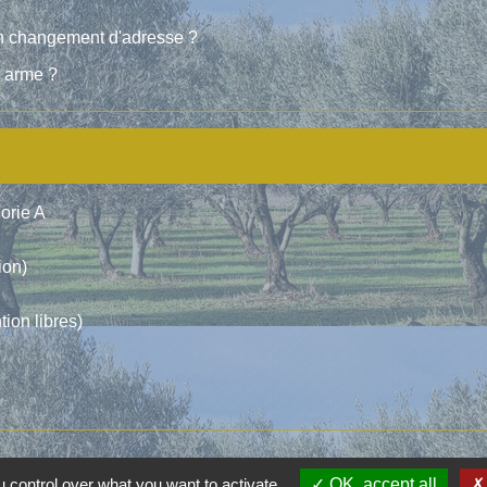
son changement d'adresse ?
e arme ?
orie A
ion)
ion libres)
 control over what you want to activate
OK, accept all