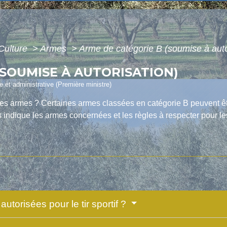
 Culture
>
Armes
>
Arme de catégorie B (soumise à auto
(SOUMISE À AUTORISATION)
le et administrative (Première ministre)
es armes ? Certaines armes classées en catégorie B peuvent être 
indique les armes concernées et les règles à respecter pour les 
utorisées pour le tir sportif ?