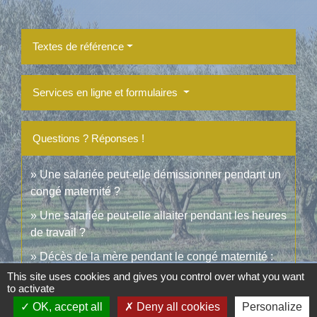
Textes de référence
Services en ligne et formulaires
Questions ? Réponses !
Une salariée peut-elle démissionner pendant un
congé maternité ?
Une salariée peut-elle allaiter pendant les heures
de travail ?
Décès de la mère pendant le congé maternité :
quelles conséquences sur les IJ ?
This site uses cookies and gives you control over what you want
to activate
Hospitalisation du nouveau-né : quelles
OK, accept all
Deny all cookies
Personalize
conséquences sur le congé de maternité ?