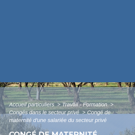
Accueil particuliers
>
Travail - Formation
>
Congés dans le secteur privé
>
Congé de
maternité d'une salariée du secteur privé
CONGÉ DE MATERNITÉ