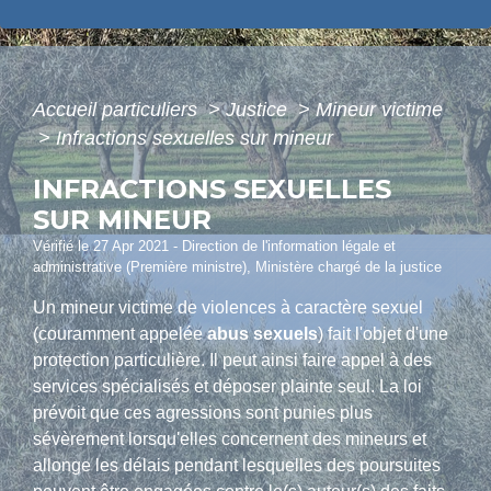
Accueil particuliers
>
Justice
>
Mineur victime
>
Infractions sexuelles sur mineur
INFRACTIONS SEXUELLES
SUR MINEUR
Vérifié le 27 Apr 2021 - Direction de l'information légale et
administrative (Première ministre), Ministère chargé de la justice
Un mineur victime de violences à caractère sexuel
(couramment appelée
abus sexuels
) fait l'objet d'une
protection particulière. Il peut ainsi faire appel à des
services spécialisés et déposer plainte seul. La loi
prévoit que ces agressions sont punies plus
sévèrement lorsqu'elles concernent des mineurs et
allonge les délais pendant lesquelles des poursuites