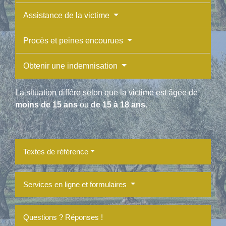
Assistance de la victime
Procès et peines encourues
Obtenir une indemnisation
La situation diffère selon que la victime est âgée de
moins de 15 ans
ou
de 15 à 18 ans
.
Textes de référence
Services en ligne et formulaires
Questions ? Réponses !