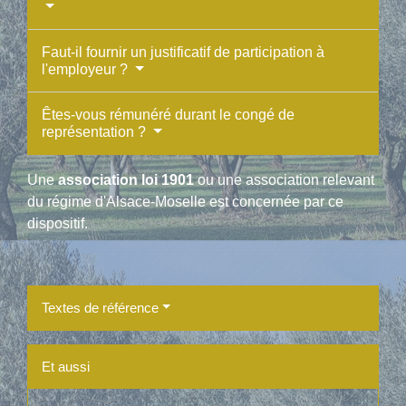
Faut-il fournir un justificatif de participation à
l'employeur ?
Êtes-vous rémunéré durant le congé de
représentation ?
Une
association loi 1901
ou une association relevant
du régime d'Alsace-Moselle est concernée par ce
dispositif.
Textes de référence
Et aussi