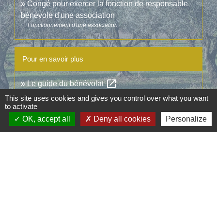
Congé pour exercer la fonction de responsable
bénévole d'une association
Fonctionnement d'une association
Pour en savoir plus
open_in_new
Le guide du bénévolat
Ministère chargé de la vie associative
This site uses cookies and gives you control over what you want
to activate
OK, accept all
Deny all cookies
Personalize
Signaler une erreur sur cette page
Contacts
Commune d'Aubord
1 Place de la Mairie