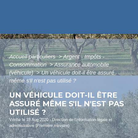
Accueil particuliers
>
Argent - Impôts -
Consommation
>
Assurance automobile
(véhicule)
>
Un véhicule doit-il être assuré
même s'il n'est pas utilisé ?
UN VÉHICULE DOIT-IL ÊTRE
ASSURÉ MÊME S'IL N'EST PAS
UTILISÉ ?
Vérifié le 18 Aug 2020 - Direction de l'information légale et
administrative (Première ministre)