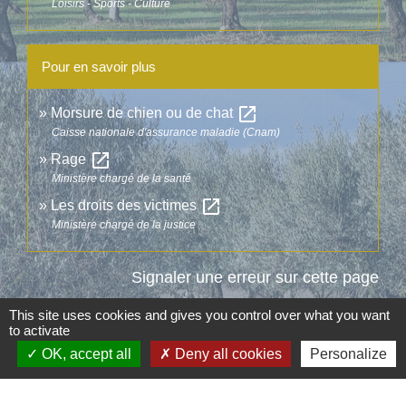
Loisirs - Sports - Culture
Pour en savoir plus
open_in_new
Morsure de chien ou de chat
Caisse nationale d'assurance maladie (Cnam)
open_in_new
Rage
Ministère chargé de la santé
open_in_new
Les droits des victimes
Ministère chargé de la justice
Signaler une erreur sur cette page
This site uses cookies and gives you control over what you want
to activate
OK, accept all
Deny all cookies
Personalize
Contacts