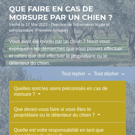
QUE FAIRE EN CAS DE
MORSURE PAR UN CHIEN ?
Vérifié le 17 Mar 2023 - Direction de l'information légale et
administrative (Première ministre)
Vous avez été mordu par un chien ? Nous vous
expliquons les démarches que vous pouvez effectuer
et celles que doit effectuer le propriétaire ou le
détenteur du chien.
keyboard_arrow_up
keyboard_arrow_down
Tout replier
Tout déplier
Quelles sont les soins préconisés en cas de
morsure ?
Que devez-vous faire si vous êtes le
propriétaire ou le détenteur du chien ?
Quelle est votre responsabilité en tant que