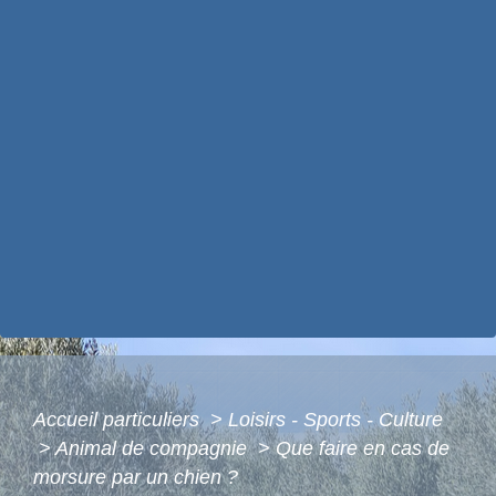
Accueil particuliers
>
Loisirs - Sports - Culture
>
Animal de compagnie
>
Que faire en cas de
morsure par un chien ?