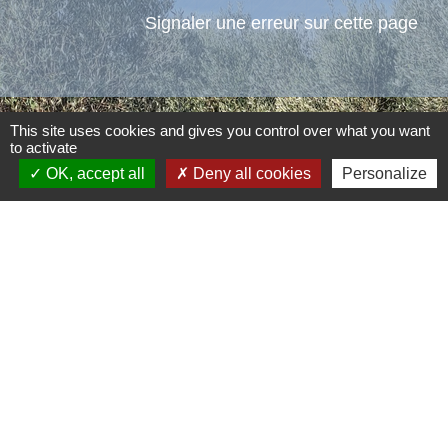
Signaler une erreur sur cette page
This site uses cookies and gives you control over what you want
to activate
Contacts
OK, accept all
Deny all cookies
Personalize
Commune d'Aubord
1 Place de la Mairie
30620 Aubord - FRANCE
+33 4 66 71 12 65
Contact par formulaire
Mentions légales
-
Politique de confidentialité
-
Accessibilité
-
Plan du site
-
Gestion des cookies