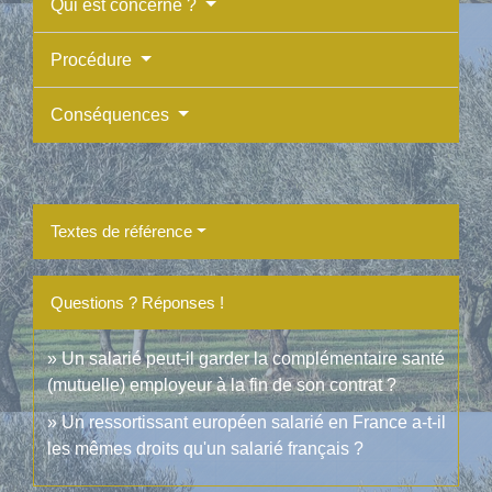
Qui est concerné ?
Procédure
Conséquences
Textes de référence
Questions ? Réponses !
Un salarié peut-il garder la complémentaire santé
(mutuelle) employeur à la fin de son contrat ?
Un ressortissant européen salarié en France a-t-il
les mêmes droits qu'un salarié français ?