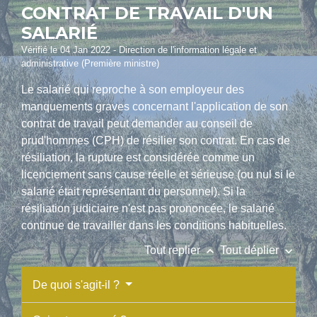
CONTRAT DE TRAVAIL D'UN
SALARIÉ
Vérifié le 04 Jan 2022 - Direction de l'information légale et
administrative (Première ministre)
Le salarié qui reproche à son employeur des
manquements graves concernant l'application de son
contrat de travail peut demander au conseil de
prud'hommes (CPH) de résilier son contrat. En cas de
résiliation, la rupture est considérée comme un
licenciement sans cause réelle et sérieuse (ou nul si le
salarié était représentant du personnel). Si la
résiliation judiciaire n'est pas prononcée, le salarié
continue de travailler dans les conditions habituelles.
keyboard_arrow_up
keyboard_arrow_down
Tout replier
Tout déplier
De quoi s'agit-il ?